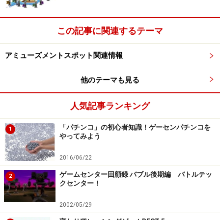
休日に合わせた割り引きといったサービスが可能になり
ます。
この記事に関連するテーマ
アミューズメントスポット関連情報
「ナムコイン」の運用イメージ
他のテーマも見る
人気記事ランキング
プレー料金が10円単位で自由に設定できる
「パチンコ」の初心者知識！ゲーセンパチンコを
1
やってみよう
ようになると……
2016/06/22
もちろん、価格設定が自由なる以上、プレー料金の値下
げだけでなく、値上げも可能となります。これまで100
ゲームセンター回顧録 バブル後期編 バトルテッ
2
クセンター！
円だったプレー料金が110円、120円となることもあるで
しょう。ただ、従来の硬貨だけに頼ったシステム上で単
2002/05/29
純に100円単位で値上げされるよりもよいのではないで