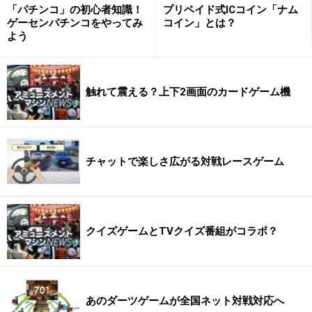
「パチンコ」の初心者知識！
プリペイド式ICコイン「ナム
ゲーセンパチンコをやってみ
コイン」とは？
よう
触れて震える？上下2画面のカードゲーム機
つまり、1プレー100円のゲームをプレーする場合、10円
玉5枚と500円をチャージしたICコインを投入すると、ゲ
ーム機から現金50円、ICコインから50円が徴収され、残
チャットで楽しさ広がる対戦レースゲーム
金450円のICコインが返却されるといったことが可能に
なります。「もう少しプレーしたいので、手持ちの硬貨
を使いたい」といったときなどに便利なシステムです
ね。
クイズゲームとTVクイズ番組がコラボ？
またこのICコインを使ったシステムでは、価格を10円単
位で自由に設定できます。さらに曜日別、時間帯別の価
あのダーツゲームが全国ネット対戦対応へ
格変更などにも柔軟に対応できるので、店舗イベントや