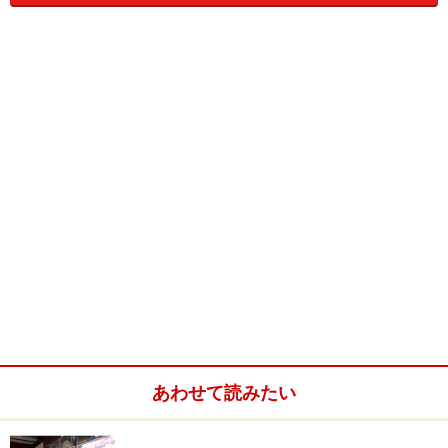
ここまで聞くと、これまであったプリペイド方式のシス
テムとどこが違うのかと疑問を持たれる方もいるでしょ
う。そこで、今回はこの「ナムコイン」が他のシステム
とどう違うのか、また「ナムコイン」ならどのようなこ
とが可能になるのかをご紹介しましょう。
あわせて読みたい