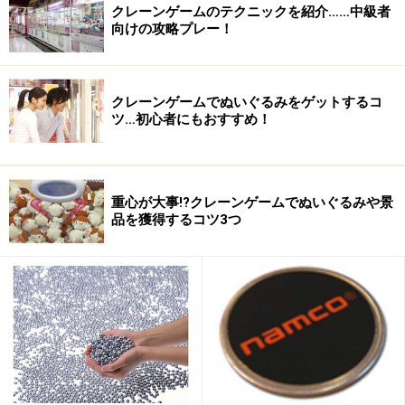
硬貨と併用できる新たなプリペイド式ICコ
クレーンゲームのテクニックを紹介……中級者
イン
向けの攻略プレー！
このICコインの「ナムコイン」が他のプリペイド方式の
クレーンゲームでぬいぐるみをゲットするコ
システムと大きく異なる点は、現金（硬貨）と併用が可
ツ…初心者にもおすすめ！
能ということ。運用時は専用コインセレクターが設置さ
れているゲーム機にICコインを投入することになります
が、この専用コインセレクターには硬貨を投入すること
重心が大事!?クレーンゲームでぬいぐるみや景
も可能なのです。
品を獲得するコツ3つ