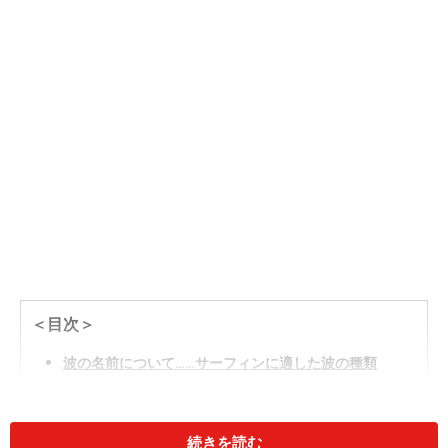
＜目次＞
波の名前について……サーフィンに適した波の種類
波の各部分の名称とポイント
続きを読む