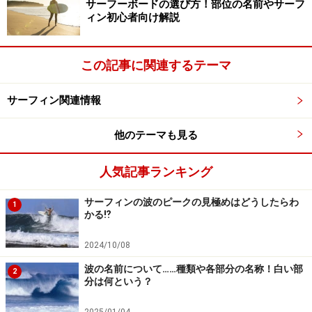
サーフーボードの選び方！部位の名前やサーフ
ィン初心者向け解説
■ショルダー
ウネリの部分のこと。このショルダーがどんどん切り立
この記事に関連するテーマ
ってきて、ブレイク（崩れる）します。このショルダー
の形を見て、この先波がどうなるか判断して、先のライ
サーフィン関連情報
ディングにつなげていきます。波に乗る時、このショル
ダーから乗れるとGood！
他のテーマも見る
人気記事ランキング
ここで気持ちよくターン出来たら最高！
サーフィンの波のピークの見極めはどうしたらわ
1
かる⁉
■フェイス
2024/10/08
波のトップからボトムまでの斜面のことで、加速したり
波の名前について……種類や各部分の名称！白い部
アクション（技）をするのに一番使われる波の斜面のこ
2
分は何という？
と。ボードがとても滑りやすいので、スピードをつける
のに最適なポイントになります。初心者がここで波に乗