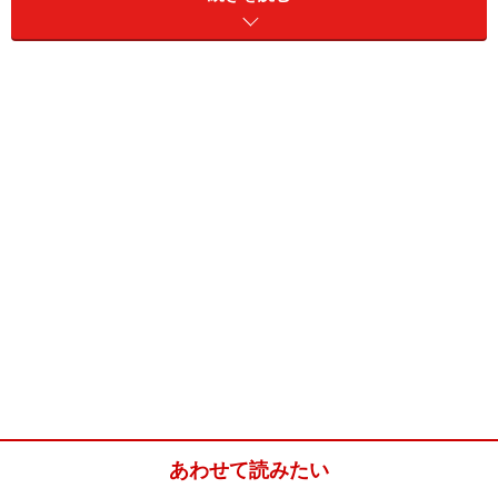
波の名前について……サーフィンに適した波
の種類
これはレギュラーの波
まず、波には海に向かって右から左に崩れる波「レギュ
ラー」と、左から右に崩れる波「グーフィー」がありま
す。この言葉は必ず覚えておきましょう。
あわせて読みたい