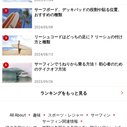
2025/01/04
ろうとすると、波に巻かれるので要注意。
サーフボード、デッキパッドの役割や貼る位置、
3
おすすめの種類
2024/05/08
リーシュコードはどっちの足に？ リーシュの付け
とても大切で基本的なテクニック、ボトムターンはここで
4
方と種類
■ボトム
2024/08/13
波の一番下の平らな部分のこと。ここは大きなアクショ
サーフィンでうねりから乗る方法！ 初心者のため
ン（技）などをする時などに通る。サーフィンの基本的
5
のテイクオフ方法
ターンのひとつ、ボトムターンはここで行います。
2023/09/26
ランキングをもっと見る
○部分をよく見て判断し、次のライディングへ
>
>
>
>
All About
趣味
スポーツ・レジャー
サーフィン
■トップ
>
サーフィン関連情報
波がこれから崩れようとする部分のこと。この部分は、