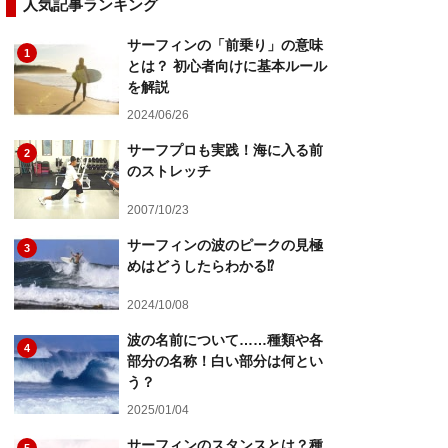
人気記事ランキング
サーフィンの「前乗り」の意味
1
とは？ 初心者向けに基本ルール
を解説
2024/06/26
サーフプロも実践！海に入る前
2
のストレッチ
2007/10/23
サーフィンの波のピークの見極
3
めはどうしたらわかる⁉
2024/10/08
波の名前について……種類や各
4
部分の名称！白い部分は何とい
う？
2025/01/04
サーフィンのスタンスとは？種