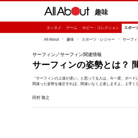
趣味
エンタメ
ゲーム
ホビー・コレクション
スポー
All About
趣味
スポーツ・レジャー
サーフィ
サーフィン
／サーフィン関連情報
サーフィンの姿勢とは？ 
「サーフィンの上達が遅い」と思ってる人は、今一度、ボード
間違った姿勢を修正すれば、間違いなく上達しますよ。上手く
田村 隆之