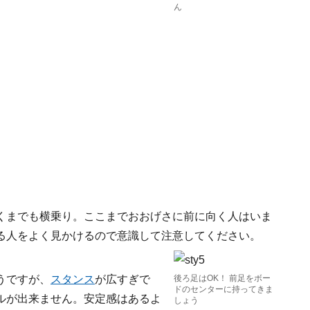
ん
くまでも横乗り。ここまでおおげさに前に向く人はいま
る人をよく見かけるので意識して注意してください。
うですが、
スタンス
が広すぎで
後ろ足はOK！ 前足をボー
ドのセンターに持ってきま
ルが出来ません。安定感はあるよ
しょう