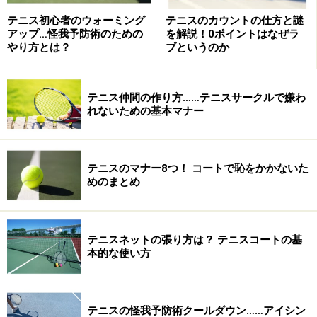
「付き合いでテニスをするだけ」という人は、シューズ
テニス初心者のウォーミング
テニスのカウントの仕方と謎
をレンタルで貸してくれるところもあるので利用してみ
アップ…怪我予防術のための
を解説！0ポイントはなぜラ
やり方とは？
ブというのか
てください（公営コートは不貸出）。
■服装
テニス仲間の作り方……テニスサークルで嫌わ
ほとんどのコートでは、運動のできる服装であれば問題
れないための基本マナー
ありません（ごく稀に、ウェアの色を白基調としている
テニスクラブも）。
テニスのマナー8つ！ コートで恥をかかないた
めのまとめ
■ラケット
友人に借りるのも一つの手ですが、ラケットを人に貸し
たくないというケースもあります。そういう場合は、レ
テニスネットの張り方は？ テニスコートの基
ンタルをしてくれるテニスコートも多いので利用してみ
本的な使い方
てください。
テニスの怪我予防術クールダウン……アイシン