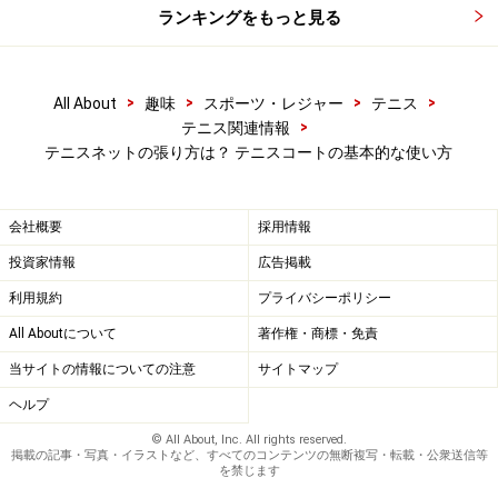
ネット両サイドの高さを持ち上げます。
ランキングをもっと見る
>
>
>
>
All About
趣味
スポーツ・レジャー
テニス
>
テニス関連情報
テニスネットの張り方は？ テニスコートの基本的な使い方
会社概要
採用情報
投資家情報
広告掲載
利用規約
プライバシーポリシー
All Aboutについて
著作権・商標・免責
当サイトの情報についての注意
サイトマップ
使用後はブラシをかけるのがマナー
ヘルプ
© All About, Inc. All rights reserved.
掲載の記事・写真・イラストなど、すべてのコンテンツの無断複写・転載・公衆送信等
を禁じます
ブラシはコートサイドに置いてることが多い