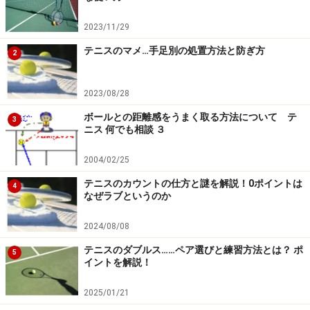
分が反対側を向くよう逆さにしておくことをオススメし
ます。チェンジコートの際、体に凸部分が意外とぶつか
2023/11/29
るんです……。
テニスのマメ…手足別の処置方法と防ぎ方
2
2023/08/28
ネットの高さを調整
ボールとの距離感をうまく取る方法について テ
3
張り上げたら、今度はネットの高さを調節。中央部のセ
ニス 何でも相談 ３
ンターベルトを91.4センチの高さに合わせましょう。セ
2004/02/25
ンターベルトはコート上のフックに引っ掛けて、ベルト
テニスのカウントの仕方と謎を解説！0ポイントは
の長さを調節することができます。「91.4センチは、ラ
4
なぜラブというのか
ケット１本分＋ラケットを横にして上から３本目のガッ
トくらい」と覚えておくと便利です（ラケットの大きさ
2024/08/08
により若干異なりますが）。
テニスのダブルス……ペア選びと練習方法とは？ ポ
5
イントを解説！
シングルスを行う場合は、コートに用意されている（多
2025/01/21
くは審判台の下など）シングルススティックを使って、