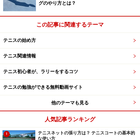
グのやり方とは？
ネットの張り方
この記事に関連するテーマ
ネットが緩んでいたら、専用ハンドルを使って張りを持た
せる
テニスの始め方
当日最初にコートを使う場合は、ネットが緩められてい
テニス関連情報
ることがあります（公営コートに多く見られる）。この
場合は、そのコートを使うプレイヤーが自らネットを張
テニス初心者が、ラリーをするコツ
る必要があります。専用ハンドルを使って、ネットポス
テニスの勉強ができる無料動画サイト
ト（支柱）のところにある歯車を巻き上げ、ネットに張
りを持たせるようにしましょう。なお、終わってからネ
他のテーマも見る
ットを緩める必要があるかどうかは、それぞれの施設の
方針で変わるのであらかじめ確認しておきましょう。
人気記事ランキング
ネットを上げ下げするハンドルは、プレー中は取っ手部
テニスネットの張り方は？ テニスコートの基本的
1
な使い方