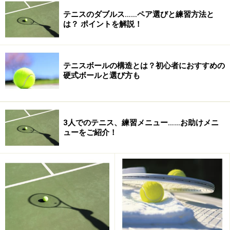
テニスコートも保護しており、専用シューズ着用を義務
テニスのダブルス……ペア選びと練習方法と
にしているテニスコートも多く存在します。地面がコン
は？ ポイントを解説！
クリートのコート（ハードコート）ではソールが擦れて
跡が残り、カーペットコートで摩擦力の強いシューズを
履くとカーペットに傷がつくので注意してください。
テニスボールの構造とは？初心者におすすめの
硬式ボールと選び方も
3人でのテニス、練習メニュー……お助けメニ
ューをご紹介！