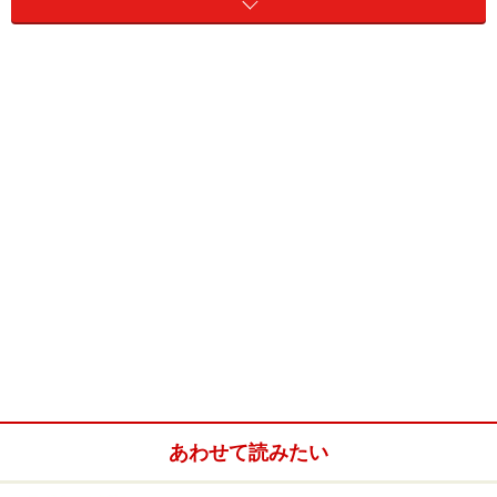
テニスのシューズ・服装・ラケット
シューズにはレンタルもある。本格的にはじめるかどうか悩
んでいる人にオススメ
■シューズ
あわせて読みたい
テニスシューズは、プレーヤーをサポートすると同時に