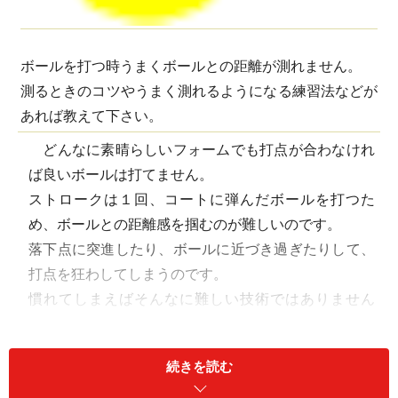
ボールを打つ時うまくボールとの距離が測れません。
測るときのコツやうまく測れるようになる練習法などが
あれば教えて下さい。
どんなに素晴らしいフォームでも打点が合わなけれ
ば良いボールは打てません。
ストロークは１回、コートに弾んだボールを打つた
め、ボールとの距離感を掴むのが難しいのです。
落下点に突進したり、ボールに近づき過ぎたりして、
打点を狂わしてしまうのです。
慣れてしまえばそんなに難しい技術ではありません
が、初心～初級の方やバレーボール・バトミントンな
ど、地面にボールやシャトルを落としてはいけないス
続きを読む
ポーツなどの経験者は特に難しく感じるようです。