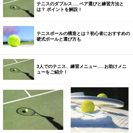
手や肩で距離感、スピードを測る
テニスのダブルス……ペア選びと練習方法と
は？ ポイントを解説！
フォアの場合、左手を少し上げ、人差し指でボール
を差すようにして距離を測る
テニスボールの構造とは？初心者におすすめの
バックの場合は、肩越しに見ることで距離を測る。
硬式ボールと選び方も
距離感を取る練習１
3人でのテニス、練習メニュー……お助けメニ
ューをご紹介！
最初はサービスラインの中位から手出しでボールを
出す。
ボールが飛んでいる間に素早く、左へ１ｍ程度、サ
イドステップし、
ボールの軌道が観察できる位置にずれる。
打点を判断し、ボールに近づき、手でキャッチす
る。（ボールは打たない）