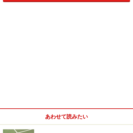
今回はボールとの距離感をうまく取るコツや練習ドリ
ルをご紹介します。
コツ１ ボールの直線上で正面を向いてボールを待た
ない。
距離感を狂わせる最も大きな要因はボールの直線上に立
ってしまうということです。
自分の所に向かってくるボールは高低差やスピードが判
らず落下点の予想がつき辛いのです。
ボールの軌道から一度、外れて見る
斜めに構えてボールを見る（顔がボールに対して垂
あわせて読みたい
直にならない）