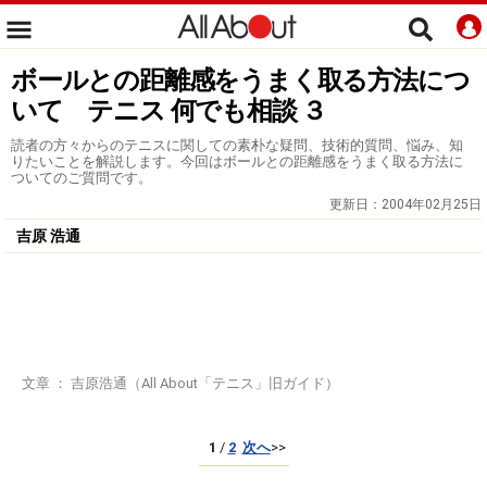
ボールとの距離感をうまく取る方法につ
いて テニス 何でも相談 ３
読者の方々からのテニスに関しての素朴な疑問、技術的質問、悩み、知
りたいことを解説します。今回はボールとの距離感をうまく取る方法に
ついてのご質問です。
更新日：
2004年02月25日
吉原 浩通
文章 ： 吉原浩通（All About「テニス」旧ガイド）
1
/
2
次へ
>>