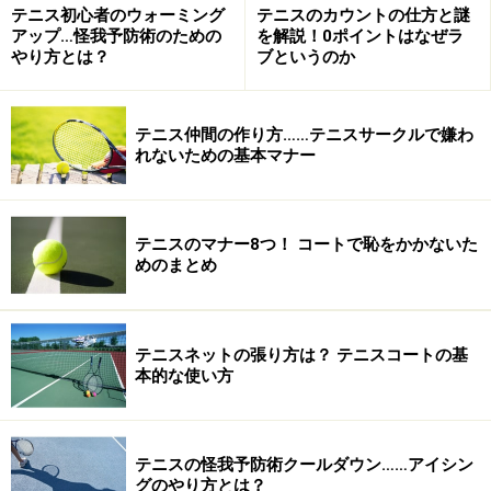
的確にキャッチできるようになったら、ベースライ
テニス初心者のウォーミング
テニスのカウントの仕方と謎
アップ…怪我予防術のための
を解説！0ポイントはなぜラ
ンからのラケット出しとし、1と同様手でキャッチ
やり方とは？
ブというのか
する。
最後にラケットで打つ。
テニス仲間の作り方……テニスサークルで嫌わ
れないための基本マナー
フォアが終わったらバックも同様にする。
テニスのマナー8つ！ コートで恥をかかないた
めのまとめ
※上達程度に合わせて、スピードや回転のあるボー
ルを交えていく。
テニスネットの張り方は？ テニスコートの基
次はコツ２です。
本的な使い方
1
/
2
次へ
>>
テニスの怪我予防術クールダウン……アイシン
※記事内容は執筆時点のものです。最新の内容をご確認くださ
グのやり方とは？
い。