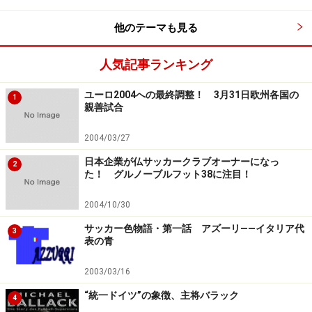
他のテーマも見る
人気記事ランキング
ユーロ2004への最終調整！ 3月31日欧州各国の
1
親善試合
2004/03/27
日本企業が仏サッカークラブオーナーになっ
2
た！ グルノーブルフット38に注目！
2004/10/30
サッカー色物語・第一話 アズーリ――イタリア代
3
表の青
2003/03/16
“統一ドイツ”の象徴、主将バラック
4