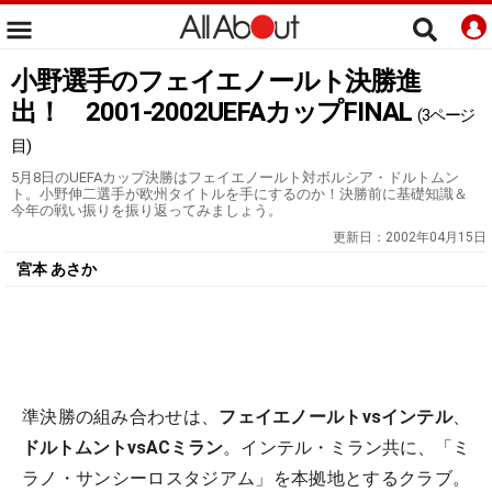
小野選手のフェイエノールト決勝進
出！ 2001-2002UEFAカップFINAL
(3ページ
目)
5月8日のUEFAカップ決勝はフェイエノールト対ボルシア・ドルトムン
ト。小野伸二選手が欧州タイトルを手にするのか！決勝前に基礎知識＆
今年の戦い振りを振り返ってみましょう。
更新日：
2002年04月15日
宮本 あさか
準決勝の組み合わせは、
フェイエノールトvsインテル
、
ドルトムントvsACミラン
。インテル・ミラン共に、「ミ
ラノ・サンシーロスタジアム」を本拠地とするクラブ。