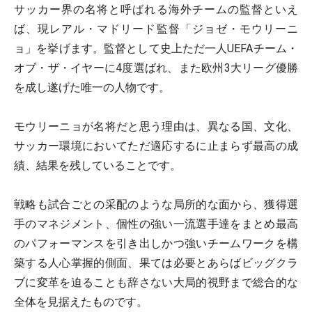
サッカー界の名将と呼ばれる海外チームの監督といえ
ば、現レアル・マドリード監督「ジョゼ・モウリーニ
ョ」を挙げます。監督として史上ただ一人UEFAチーム・
オブ・ザ・イヤーに4度選ばれ、また欧州3大リーグ優勝
を成し遂げた唯一の人物です。
モウリーニョが名将だと思う理由は、異なる国、文化、
サッカー環境においてただ適応するに止まらず最高の成
績、結果を残していることです。
戦略も試合ごとの采配のような局所的な面から、獲得選
手のマネジメント、個性の強い一流選手達をまとめ最高
のパフォーマンスを引き出しかつ強いチームワークを構
築する人心掌握的側面、果ては必要とあらばビッグクラ
ブに変革を迫ることも辞さない大局的視野まで総合的な
全体を見据えたものです。