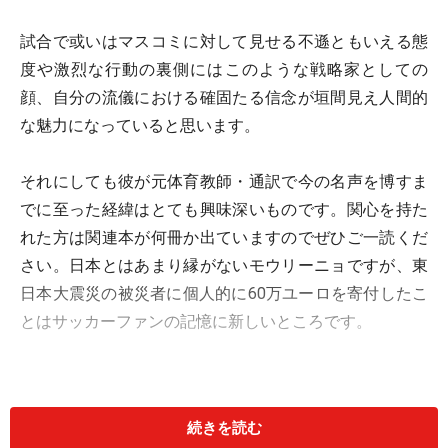
試合で或いはマスコミに対して見せる不遜ともいえる態
度や激烈な行動の裏側にはこのような戦略家としての
顔、自分の流儀における確固たる信念が垣間見え人間的
な魅力になっていると思います。
それにしても彼が元体育教師・通訳で今の名声を博すま
でに至った経緯はとても興味深いものです。関心を持た
れた方は関連本が何冊か出ていますのでぜひご一読くだ
さい。日本とはあまり縁がないモウリーニョですが、東
日本大震災の被災者に個人的に60万ユーロを寄付したこ
とはサッカーファンの記憶に新しいところです。
モウリーニョの流儀
続きを読む