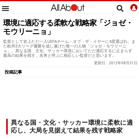
環境に適応する柔軟な戦略家「ジョゼ・
モウリーニョ」
監督として史上ただ一人UEFAチーム・オブ・ザ・イヤーに4度選ばれ、ま
た欧州3大リーグ優勝を成し遂げた唯一の人物「ジョゼ・モウリーニ
ョ」。異なる国、文化、サッカー環境においてただ適応するに止まらず
最高の結果を残す、名将と呼ぶに相応しい監督だと思います。
更新日：
2012年08月21日
投稿記事
異なる国・文化・サッカー環境に柔軟に適
応し、大局を見据えて結果を残す戦略家