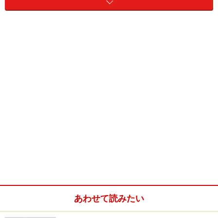
Amazonで見る
※記事内容は執筆時点のものです。最新の内容をご確認くださ
い。
【編集部おすすめの購入サイト】
あわせて読みたい
Amazonでワールドサッカー関連の商品をチェッ
ク！