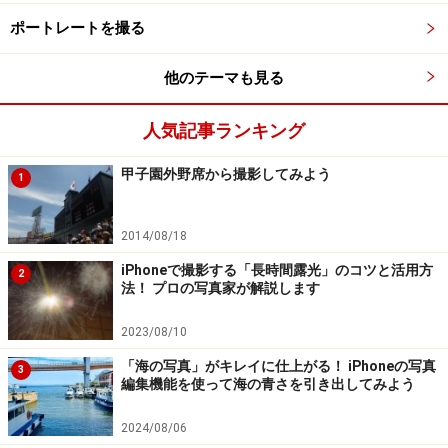
フラッシュを使った写真の大きな特徴は、被写体の動き
ポートレートを撮る
を一瞬に留めるということ。これを効果的に使うと人物
他のテーマも見る
の動きを止めた写真を撮ることができます。
人気記事ランキング
反対にフラッシュを使わないと、シャッタースピードが
長くなり、動いている被写体がぶれて写ります。このと
甲子園外野席から撮影してみよう
1
きにしっかりカメラを支えてないと手ぶれも起こしがち
になるので注意が必要です。
2014/08/18
iPhoneで撮影する「長時間露光」のコツと活用方
手ぶれは、撮影するときにカメラを持つ手が動きぶれて
2
法！ プロの写真家が解説します
しまう、いわゆる失敗例。しかし、シャッタースが開い
ている間に被写体が動いて写るものは、被写体ぶれと呼
2023/08/10
び、意図的に撮ると動感写真となり動きを表現するテク
「海の写真」がキレイに仕上がる！ iPhoneの写真
3
編集機能を使って海の青さを引き出してみよう
ニックとなります。手ぶれ防止については、
「手ぶれを
起こさないで撮影する方法」
の記事にまとめてありま
2024/08/06
す。