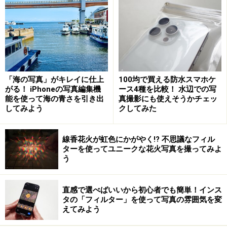
よって撮れる写真の雰囲気が大きく変わります。
サンプルの写真を見てもらうとその違いは歴然です。フ
ラッシュを使った写真では、手前にいる人物がはっきり
写っています。その代り現場のライティングの明かりの
雰囲気はフラッシュ光でかき消されています。
「海の写真」がキレイに仕上
100均で買える防水スマホケ
がる！ iPhoneの写真編集機
ース4種を比較！ 水辺での写
能を使って海の青さを引き出
真撮影にも使えそうかチェッ
反対に使ってない場合は、その場のライティングがその
してみよう
クしてみた
まま活かされた写真になります。しかし、動いているも
のがぶれて写ったり、手ぶれがしやすくなります。
線香花火が虹色にかがやく!? 不思議なフィル
ターを使ってユニークな花火写真を撮ってみよ
う
祭りを撮るときに、フラッシュの有無どちらで撮るか
は、どういった雰囲気の写真にしたいかで使い分けま
直感で選べばいいから初心者でも簡単！インス
す。絶対にこうして撮影しないといけないというルール
タの「フィルター」を使って写真の雰囲気を変
はありません。
えてみよう