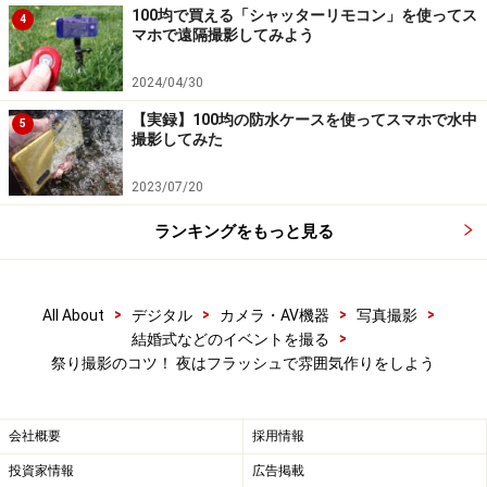
100均で買える「シャッターリモコン」を使ってス
4
マホで遠隔撮影してみよう
また、動感写真について詳しくは、
「シャッタースピー
2024/04/30
ドを使えば躍動感が撮れる」
もご参考してください。
【実録】100均の防水ケースを使ってスマホで水中
5
撮影してみた
ポイントは、動きのある被写体を止めて撮るのか多少動
きがぶれてもよい写真にするのかという点です
。フラッ
2023/07/20
シュを使うことでその場の光の写り方も変化しますか
ランキングをもっと見る
ら、総合的なことを考えて使い分けます。
>
>
>
>
All About
デジタル
カメラ・AV機器
写真撮影
フラッシュ撮影で人物や状況がクリアに
>
結婚式などのイベントを撮る
祭り撮影のコツ！ 夜はフラッシュで雰囲気作りをしよう
フラッシュを使うことで踊っている人物も動きを止めて
会社概要
採用情報
撮ることができます
投資家情報
広告掲載