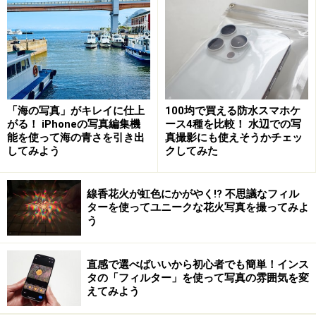
でイメージに合わせた写真を撮ることができます。
通常モードで夜景やイルミネーションと人物を一緒に撮
ったつもりだったのに、チェックしてみるとなんだか見
た目より暗く写ってて、ちょっとイメージと違う。そん
な経験あるかもしれませんね。フラッシュを使って、こ
「海の写真」がキレイに仕上
100均で買える防水スマホケ
がる！ iPhoneの写真編集機
ース4種を比較！ 水辺での写
んな写真が撮れたことはありませんか？
能を使って海の青さを引き出
真撮影にも使えそうかチェッ
してみよう
クしてみた
線香花火が虹色にかがやく!? 不思議なフィル
ターを使ってユニークな花火写真を撮ってみよ
う
人物も撮れてはいるのだけど、どこか周りが暗く写ってま
す。イメージしたものとちょっと違う、こんな写真が撮れて
しまってガッカリという経験をお持ちの方も多いのでは？
直感で選べばいいから初心者でも簡単！インス
タの「フィルター」を使って写真の雰囲気を変
えてみよう
でも、イメージとしては、背景に写したかったのは、こ