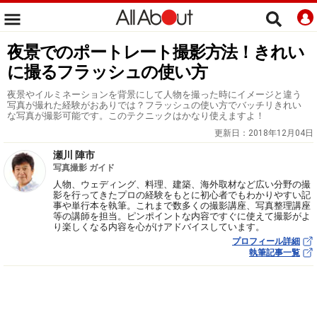
夜景でのポートレート撮影方法！きれい
に撮るフラッシュの使い方
夜景やイルミネーションを背景にして人物を撮った時にイメージと違う
写真が撮れた経験がおありでは？フラッシュの使い方でバッチリきれい
な写真が撮影可能です。このテクニックはかなり使えますよ！
更新日：
2018年12月04日
瀬川 陣市
写真撮影 ガイド
人物、ウェディング、料理、建築、海外取材など広い分野の撮
影を行ってきたプロの経験をもとに初心者でもわかりやすい記
事や単行本を執筆。これまで数多くの撮影講座、写真整理講座
等の講師を担当。ピンポイントな内容ですぐに使えて撮影がよ
り楽しくなる内容を心がけアドバイスしています。
プロフィール詳細
執筆記事一覧