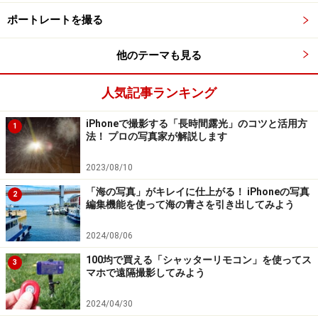
に書いてみましょう。
ポートレートを撮る
通常のフラッシュ設定にして自動露出で撮影すると、シ
他のテーマも見る
ャッタースピードが遅くならないように自動的に設定さ
れます。この利点としては、手持ちで撮ってもブレにく
人気記事ランキング
いこと。
iPhoneで撮影する「長時間露光」のコツと活用方
1
法！ プロの写真家が解説します
ですが、夜景を一緒に撮ると、夜景の部分などはシャッ
2023/08/10
タースピードが早いため、きれいに写り込まないので
す。夜景を写すには、シャッタースピードを長くして明
「海の写真」がキレイに仕上がる！ iPhoneの写真
2
編集機能を使って海の青さを引き出してみよう
かりの部分を写し込む必要があり、短いスピードではき
れいに写りません。これが夜景の部分がきれいに写らな
2024/08/06
い大きな原因なのですね。「夜景と人物撮影モード」は
100均で買える「シャッターリモコン」を使ってス
3
自動的に夜景も獲れる設定にして撮影してくれるように
マホで遠隔撮影してみよう
なっているわけです。
2024/04/30