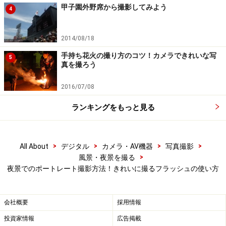
甲子園外野席から撮影してみよう
4
夜はフラッシュは人物を背景はスローシャ
ッターで
2014/08/18
手持ち花火の撮り方のコツ！カメラできれいな写
夜景などの背景と人物を一緒に撮影するときは、フラッ
5
真を撮ろう
シュを光らせて人物を撮影しさらにスローシャッタース
ピードで背景を獲れるように設定することできれいに撮
2016/07/08
影することができます。この撮影方法はスローシンクロ
ランキングをもっと見る
とも呼ばれます。
「夜景と人物撮影モード」では、最初にフラッシュを発
>
>
>
>
All About
デジタル
カメラ・AV機器
写真撮影
光させた後もシャッターは開き続けます。その間に夜景
>
風景・夜景を撮る
夜景でのポートレート撮影方法！きれいに撮るフラッシュの使い方
やイルミネーションをきれいに写し込み、出来上がった
写真は、人物も背景もきれいに撮れているのです。この
モードはこれらの作業をカメラが自動で行ってくれるわ
会社概要
採用情報
けです。
投資家情報
広告掲載