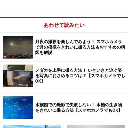
あわせて読みたい
月夜の撮影を楽しんでみよう！ スマホカメラ
最近のデジタルカメラでは、シーンモードの選択肢に
で月の模様をきれいに撮る方法＆おすすめの構
「夜景と人物撮影モード」(※機種により表記は異なる)と
図を解説
いうものがあります。最も手軽に夜景と人物を撮影した
いときにはこのモードに設定します。撮影する状況にも
メダカを上手に撮る方法！ いきいきと泳ぐ姿
よりますが、比較的きれいに人物をフラッシュで照らし
を写真におさめるコツは？【スマホカメラでも
OK】
て同時に夜景もきれいに撮ることができます。
ただシーンモードに頼っているだけでは、写り具合を細
水族館での撮影で失敗しない！ 水槽の生き物
かくコントロールしたいときに対応することができませ
をきれいに撮る方法【スマホカメラでもOK】
ん。そこで、人物と夜景をきれいに撮影するときの原理
を解説します。これを理解しておくと、マニュアル設定