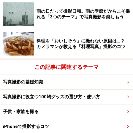
のようなきれいなイルミネーションではありませんでし
雨の日だって撮影日和。雨の季節だからこそ撮
たか？「こんなきれいな背景といっしょに人物も写した
れる「3つのテーマ」で写真撮影を楽しもう
かったのに～」、と残念がった経験をお持ちかもしれま
せんね。
料理を「おいしそう」に撮れない原因は…？
カメラマンが教える「料理写真」撮影のコツ
この記事に関連するテーマ
同じ場所で風景だけを撮った写真。見た感じのままのこのよ
写真撮影の基礎知識
うなきれいな背景とともに人物も撮りたいですね。
写真撮影に役立つ100均グッズの選び方・使い方
さて、なぜこんな写り方になってしまうのでしょうか。
子供・家族を撮る
それは、シャッタースピードに原因があります。少し写
真の露出の話題になります。それについてあまり詳しく
iPhoneで撮影するコツ
ない方もいらっしゃるかと思うので、わかりやすく単純