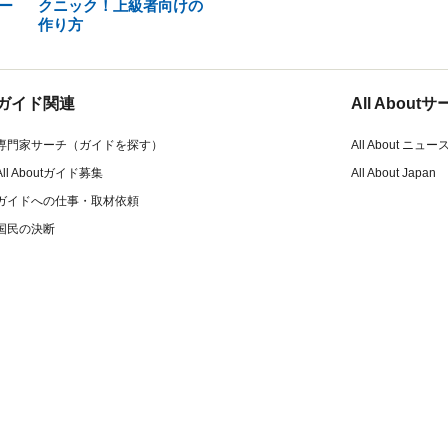
ー
クニック！上級者向けの
作り方
ガイド関連
All Abou
専門家サーチ（ガイドを探す）
All About ニュー
All Aboutガイド募集
All About Japan
ガイドへの仕事・取材依頼
国民の決断