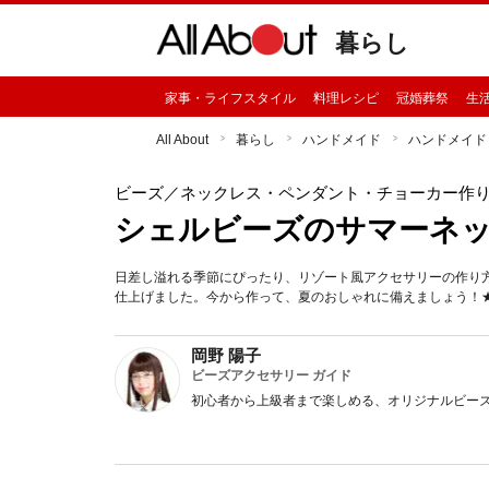
暮らし
家事・ライフスタイル
料理レシピ
冠婚葬祭
生
All About
暮らし
ハンドメイド
ハンドメイド
ビーズ
／ネックレス・ペンダント・チョーカー作
シェルビーズのサマーネ
日差し溢れる季節にぴったり、リゾート風アクセサリーの作り
仕上げました。今から作って、夏のおしゃれに備えましょう！
岡野 陽子
ビーズアクセサリー ガイド
初心者から上級者まで楽しめる、オリジナルビー