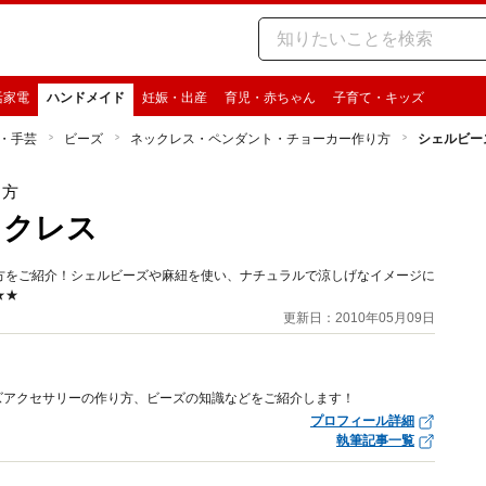
活家電
ハンドメイド
妊娠・出産
育児・赤ちゃん
子育て・キッズ
・手芸
ビーズ
ネックレス・ペンダント・チョーカー作り方
シェルビー
り方
ックレス
方をご紹介！シェルビーズや麻紐を使い、ナチュラルで涼しげなイメージに
★★
更新日：2010年05月09日
ズアクセサリーの作り方、ビーズの知識などをご紹介します！
プロフィール詳細
執筆記事一覧