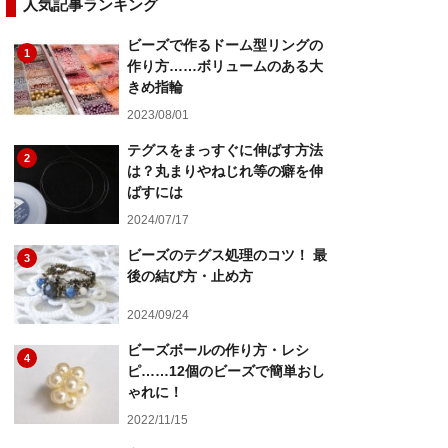
人気記事ランキング
ビーズで作るドーム型リングの
1
作り方……ボリュームのある大
きめ指輪
2023/08/01
テグスをまっすぐに伸ばす方法
2
は？丸まりやねじれ等の癖を伸
ばすには
2024/07/17
ビーズのテグス処理のコツ！ 最
3
後の結び方・止め方
2024/09/24
ビーズボールの作り方・レシ
4
ピ……12個のビーズで簡単おし
ゃれに！
2022/11/15