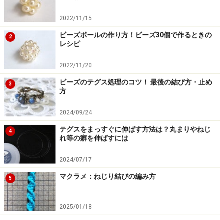
2022/11/15
ビーズボールの作り方！ビーズ30個で作るときの
2
レシピ
2022/11/20
ビーズのテグス処理のコツ！ 最後の結び方・止め
3
方
2024/09/24
テグスをまっすぐに伸ばす方法は？丸まりやねじ
4
れ等の癖を伸ばすには
2024/07/17
マクラメ：ねじり結びの編み方
5
2025/01/18