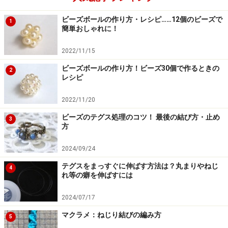
ビーズボールの作り方・レシピ……12個のビーズで
1
簡単おしゃれに！
2022/11/15
ビーズボールの作り方！ビーズ30個で作るときの
2
レシピ
2022/11/20
ビーズのテグス処理のコツ！ 最後の結び方・止め
3
方
2024/09/24
テグスをまっすぐに伸ばす方法は？丸まりやねじ
4
れ等の癖を伸ばすには
2024/07/17
マクラメ：ねじり結びの編み方
5