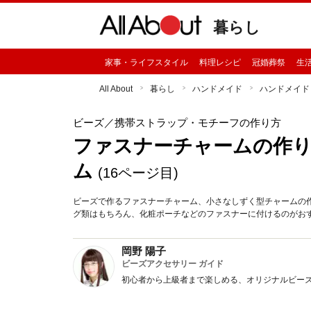
暮らし
家事・ライフスタイル
料理レシピ
冠婚葬祭
生
All About
暮らし
ハンドメイド
ハンドメイド
ビーズ
／携帯ストラップ・モチーフの作り方
ファスナーチャームの作
ム
(16ページ目)
ビーズで作るファスナーチャーム、小さなしずく型チャームの
グ類はもちろん、化粧ポーチなどのファスナーに付けるのがおす
岡野 陽子
ビーズアクセサリー ガイド
初心者から上級者まで楽しめる、オリジナルビー