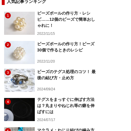
人気記事ランキング
ビーズボールの作り方・レシ
1
ピ……12個のビーズで簡単おし
ゃれに！
2022/11/15
ビーズボールの作り方！ビーズ
2
30個で作るときのレシピ
2022/11/20
ビーズのテグス処理のコツ！ 最
3
後の結び方・止め方
2024/09/24
テグスをまっすぐに伸ばす方法
4
は？丸まりやねじれ等の癖を伸
ばすには
2024/07/17
マクラメ：ねじり結びの編み方