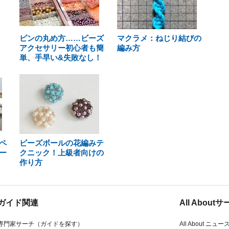
ピンの丸め方……ビーズ
マクラメ：ねじり結びの
アクセサリー初心者も簡
編み方
単、手早い&失敗なし！
ペ
ビーズボールの花編みテ
ー
クニック！上級者向けの
作り方
ガイド関連
All Abou
専門家サーチ（ガイドを探す）
All About ニュー