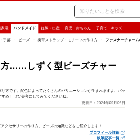
活家電
ハンドメイド
妊娠・出産
育児・赤ちゃん
子育て・キッズ
・手芸
ビーズ
携帯ストラップ・モチーフの作り方
ファスナーチャーム
り方……しずく型ビーズチャー
作り方です。配色によってたくさんのバリエーションが生まれますよ。バッ
すめ！ ぜひ参考にしてみてくださいね。
更新日：2024年09月06日
ズアクセサリーの作り方、ビーズの知識などをご紹介します！
プロフィール詳細
執筆記事一覧