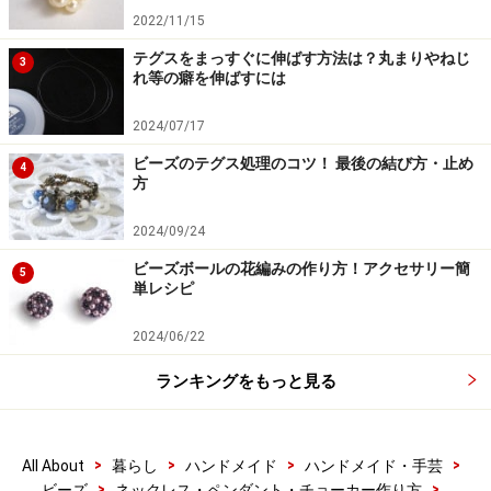
2022/11/15
テグスをまっすぐに伸ばす方法は？丸まりやねじ
3
れ等の癖を伸ばすには
2024/07/17
ビーズのテグス処理のコツ！ 最後の結び方・止め
4
方
2024/09/24
ビーズボールの花編みの作り方！アクセサリー簡
5
単レシピ
2024/06/22
ランキングをもっと見る
>
>
>
>
All About
暮らし
ハンドメイド
ハンドメイド・手芸
>
>
ビーズ
ネックレス・ペンダント・チョーカー作り方