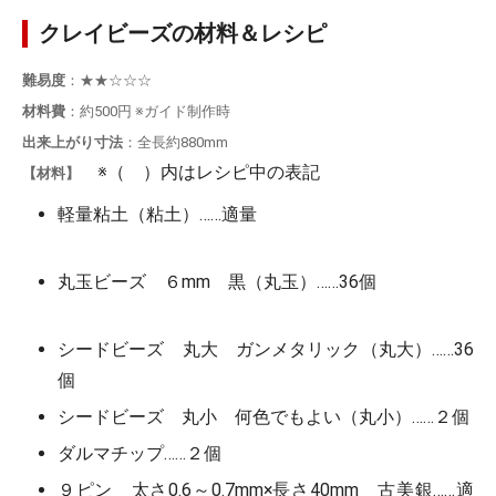
クレイビーズの材料＆レシピ
難易度
：★★☆☆☆
材料費
：約500円 ※ガイド制作時
出来上がり寸法
：全長約880mm
※（ ）内はレシピ中の表記
【材料】
軽量粘土（粘土）……適量
丸玉ビーズ ６mm 黒（丸玉）……36個
シードビーズ 丸大 ガンメタリック（丸大）……36
個
シードビーズ 丸小 何色でもよい（丸小）……２個
ダルマチップ……２個
９ピン 太さ0.6～0.7mm×長さ40mm 古美銀……適