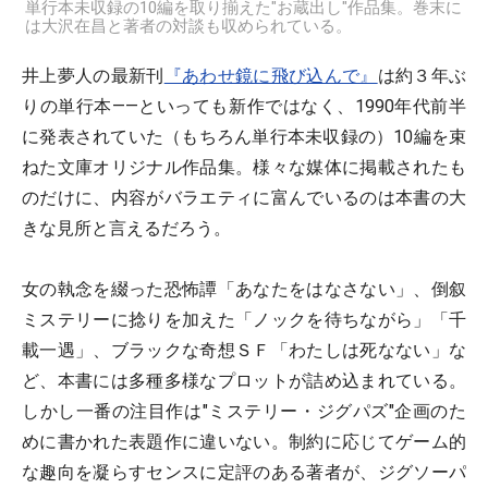
単行本未収録の10編を取り揃えた"お蔵出し"作品集。巻末に
は大沢在昌と著者の対談も収められている。
井上夢人の最新刊
『あわせ鏡に飛び込んで』
は約３年ぶ
りの単行本――といっても新作ではなく、1990年代前半
に発表されていた（もちろん単行本未収録の）10編を束
ねた文庫オリジナル作品集。様々な媒体に掲載されたも
のだけに、内容がバラエティに富んでいるのは本書の大
きな見所と言えるだろう。
女の執念を綴った恐怖譚「あなたをはなさない」、倒叙
ミステリーに捻りを加えた「ノックを待ちながら」「千
載一遇」、ブラックな奇想ＳＦ「わたしは死なない」な
ど、本書には多種多様なプロットが詰め込まれている。
しかし一番の注目作は"ミステリー・ジグパズ"企画のた
めに書かれた表題作に違いない。制約に応じてゲーム的
な趣向を凝らすセンスに定評のある著者が、ジグソーパ