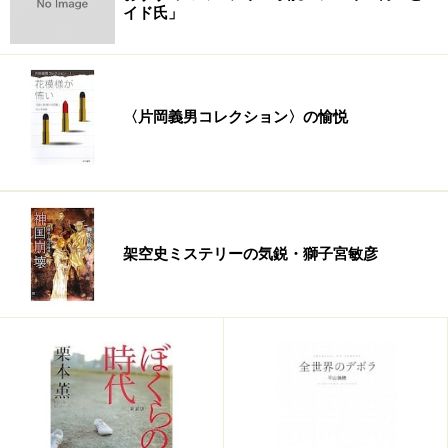
イド氏」
〈片岡義男コレクション〉の愉悦
架空史ミステリーの気鋭・獅子宮敏彦