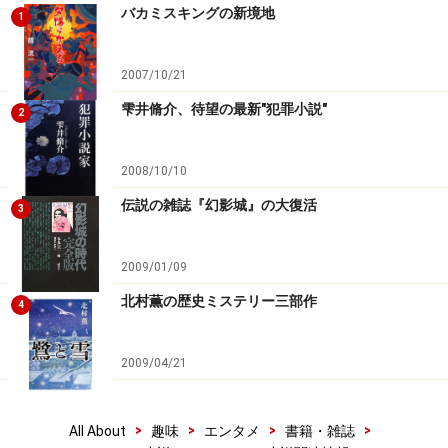
バカミスキングの新境地
1
2007/10/21
雫井脩介、待望の最新"犯罪小説"
2
2008/10/10
伝説の雑誌『幻影城』の大復活
3
2009/01/09
北村薫の歴史ミステリー三部作
4
2009/04/21
>
>
>
>
All About
趣味
エンタメ
書籍・雑誌