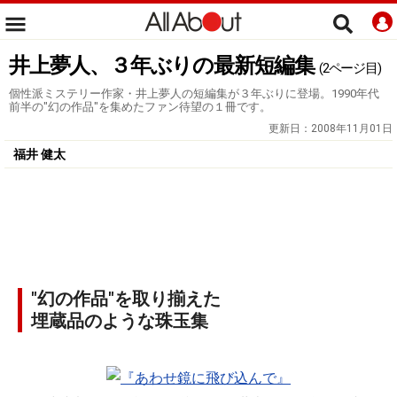
井上夢人、３年ぶりの最新短編集
(2ページ目)
個性派ミステリー作家・井上夢人の短編集が３年ぶりに登場。1990年代
前半の"幻の作品"を集めたファン待望の１冊です。
更新日：
2008年11月01日
福井 健太
"幻の作品"を取り揃えた
埋蔵品のような珠玉集