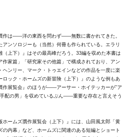
贋作は――洋の東西を問わず――無数に書かれてきた。
たアンソロジーも（当然）何冊も作られている。エラリ
難（上下）』はその最高峰だろう。33編を収めた本書は
ア作家篇」「研究家その他篇」で構成されており、アン
・ヘンリー、マーク・トゥエインなどの作品を一度に楽
ーロック・ホームズの新冒険（上下）』のような例もあ
贋作展覧会』のほうが――アーサー・ホイテッカーが"ア
名手配の男」を収めているぶん――重要な存在と言えそう
版ホームズ贋作展覧会（上下）』には、山田風太郎「黄
ズの内幕」など、ホームズに関連のある短編とショート