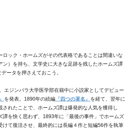
ーロック・ホームズがその代表格であることは間違いな
アン）を持ち、文学史に大きな足跡を残したホームズ譚
なデータを押さえておこう。
れ。エジンバラ大学医学部在籍中に小説家としてデビュー
』
を発表。1890年の続編
『四つの署名』
を経て、翌年に
載されたことで、ホームズ譚は爆発的な人気を獲得し
譚を快く思わず、1893年に「最後の事件」でホームズ
受けて復活させ、最終的には長編４作と短編56作を執筆