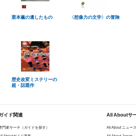
栗本薫の遺したもの
〈想像力の文学〉の冒険
歴史改変ミステリーの
超・話題作
ガイド関連
All Abou
専門家サーチ（ガイドを探す）
All About ニュー