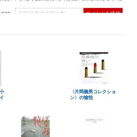
小
〈片岡義男コレクショ
イ
ン〉の愉悦