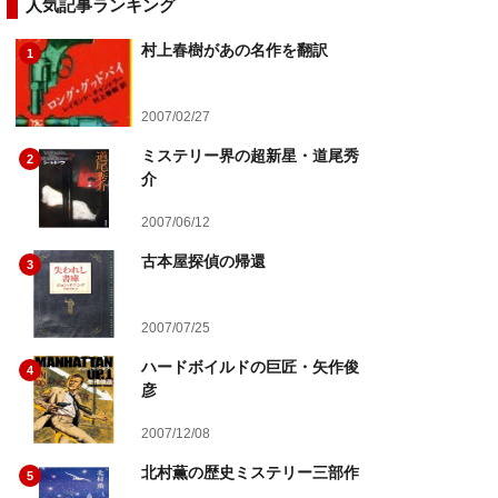
人気記事ランキング
村上春樹があの名作を翻訳
1
2007/02/27
ミステリー界の超新星・道尾秀
2
介
2007/06/12
古本屋探偵の帰還
3
2007/07/25
ハードボイルドの巨匠・矢作俊
4
彦
2007/12/08
北村薫の歴史ミステリー三部作
5