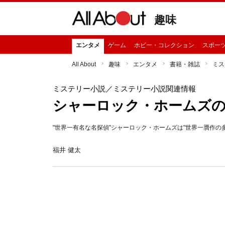
趣味
エンタメ
ゲーム
ホビー・コレクション
スポー
All About
趣味
エンタメ
書籍・雑誌
ミス
ミステリー小説
／ミステリー小説関連情報
シャーロック・ホームズ
"世界一有名な名探偵"シャーロック・ホームズは"世界一贋作
福井 健太