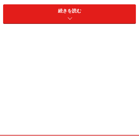
さて教授、まずは夏のクラブ状況から話したいんだけ
続きを読む
ど。都内のクラブはちょっと客入りが落ち込むよねぇ。
芦沢：
そう。夏は他に楽しいイベントがあるから客が少なくな
る。本当に音や踊りが好きな人種は別として、クラブご
っこが好きなナンパ対象になる女のコたちはお祭りに花
火大会、浜辺てバーベキューなどに完全に持っていかれ
ちゃう。
例えば『墨田川花火大会』が開催される7月26日、僕は
去年『スタークラス』ってイベントをしたんだけど、毎
月300人くらい来ていたのに半分にまで落ち込んだ。
大脇：
じゃあ、夏はナンパに向かないんだ。まあ、夏は週末と