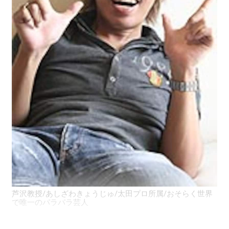
芦沢教授/あしざわきょうじゅ/太田プロ所属/おそらく世界
で唯一のパラパラ芸人
大脇：