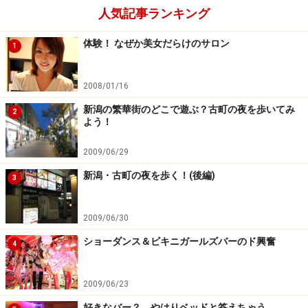
人気記事ランキング
体験！ なぜか美女だらけのサロン
1
2008/01/16
新潟の繁華街のどこで遊ぶ？古町の夜を歩いてみ
2
よう！
2009/06/29
新潟・古町の夜を歩く！(後編)
3
2009/06/30
ショーダンス＆ビキニガールズバーのド興奮
4
2009/06/23
好きなバー？ やはりベッドと答えちゃう