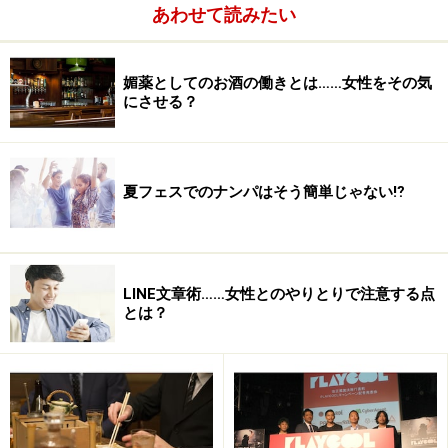
あわせて読みたい
もなれば何処かしらでイベントがあるからね。わざわざ
渋谷や六本木まで移動するヤツは少ない、と。
媚薬としてのお酒の働きとは……女性をその気
にさせる？
芦沢：
いや、そうとも限らないんです。いま話したのはあくま
で若いコ向けのクラブであって、『
キャメロット
』や
『
エーライフ
』『
フラワー
』など大人系のクラブは、イ
夏フェスでのナンパはそう簡単じゃない⁉︎
ベント後は逆に客が増えるんです。
若いコ向けのクラブは「浴衣着たら踊りにくいしダルい
LINE文章術……女性とのやりとりで注意する点
からクラブには行かない」っていう若いコたちが多く集
とは？
まるから客が減る。でも大人系のクラブは「浴衣着てる
のに踊っちゃってる私たちってスゴくない？」っていう
ステータスがあるんです。
大脇：