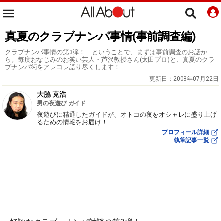
真夏のクラブナンパ事情(事前調査編)
クラブナンパ事情の第3弾！ ということで、まずは事前調査のお話か
ら。毎度おなじみのお笑い芸人・芦沢教授さん(太田プロ)と、真夏のクラ
ブナンパ術をアレコレ語り尽くします！
更新日：
2008年07月22日
大脇 克浩
男の夜遊び ガイド
夜遊びに精通したガイドが、オトコの夜をオシャレに盛り上げ
るための情報をお届け！
プロフィール詳細
執筆記事一覧