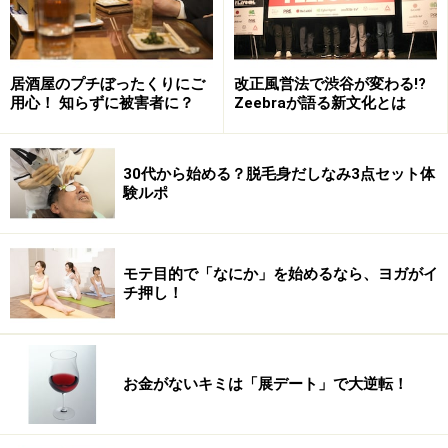
つまり花火大会などイベント終了後のクラブは熱い、
と。浴衣を着た大人な女のコがいっぱい集まる、と。
居酒屋のプチぼったくりにご
改正風営法で渋谷が変わる!?
用心！ 知らずに被害者に？
Zeebraが語る新文化とは
芦沢：
浴衣を着て目立ちたいコたちが明らかに狙って来てます
ね。もっと言えば、この日に花火大会があるのを知って
30代から始める？脱毛身だしなみ3点セット体
いて、花火大会なんて行ってないのにあたかもその帰り
験ルポ
かのように来るコもいますからね。
大脇：
モテ目的で「なにか」を始めるなら、ヨガがイ
チ押し！
なるほど。もう花火大会が終わった時間なのに駅のホー
ムで浴衣着ているコいるもんね。あのコたちはハナから
クラブに行く目的なんだ。
お金がないキミは「展デート」で大逆転！
芦沢：
そう。仕事が終わって、慌てて家に帰って浴衣を着てク