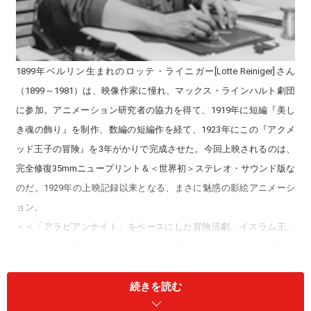
1899年ベルリン生まれのロッテ・ライニガー[Lotte Reiniger]さん
（1899～1981）は、映像作家に憧れ、マックス・ラインハルト劇団
に参加。アニメーション研究者の協力を得て、1919年に短編『美し
き魂の飾り』を制作、数編の短編作を経て、1923年にこの『アクメ
ッド王子の冒険』を3年がかりで完成させた。今回上映されるのは、
完全修復35mmニュープリント＆＜世界初＞ステレオ・サウンド版な
のだ。1929年の上映記録以来となる、まさに魅惑の影絵アニメーシ
ョン。
＜＜「アラビアンナイト」をベースにした冒険活劇。イスラム王、
カリフの誕生日を祝ってにぎわう都に魔法使いがあらわれ、魔法で
作り出した空飛ぶ馬をつかって飛んでみせる。カリフが、その馬を
欲しいと申し出ると、条件がだされた。＞＞『アクメッド王子の冒
続きを読む
険』