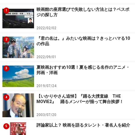
Amazonで洋画・邦画の DVD をチェック！
映画館の座席選びで失敗しない方法とは？ベスポ
1
ジの探し方
楽天市場で洋画・邦画の DVD をチェック！
2022/02/02
『君の名は。』みたいな映画は？きっとハマる10
2
の作品
2022/09/01
夏映画おすすめ10選！夏を感じる名作のアニメ・
3
邦画・洋画
2019/07/24
【いかりやさん追悼】『踊る大捜査線 THE
4
MOVIE2』 踊るメンバーが揃って舞台挨拶！
2003/07/20
評論家以上？ 映画を語るタレント・著名人を紹介
5