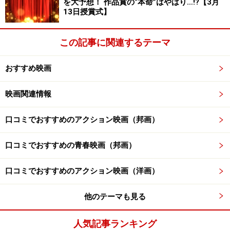
を大予想！ 作品賞の“本命”はやはり…!?【3月
13日授賞式】
この記事に関連するテーマ
おすすめ映画
映画関連情報
映画・来日・ニュース・イベント
この他の
2005年秋公開の映画
口コミでおすすめのアクション映画（邦画）
「ロッテ・ライニガーの世界」の上映時間を調べる
『映画』トップページへ戻る
口コミでおすすめの青春映画（邦画）
※記事内容は執筆時点のものです。最新の内容をご確認くださ
口コミでおすすめのアクション映画（洋画）
い。
他のテーマも見る
【編集部おすすめの購入サイト】
人気記事ランキング