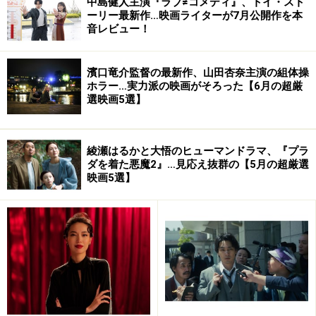
中島健人主演『ラブ≠コメディ』、トイ・スト
ーリー最新作…映画ライターが7月公開作を本
音レビュー！
濱口竜介監督の最新作、山田杏奈主演の組体操
ホラー…実力派の映画がそろった【6月の超厳
選映画5選】
綾瀬はるかと大悟のヒューマンドラマ、『プラ
ダを着た悪魔2』…見応え抜群の【5月の超厳選
映画5選】
『アクメッド王子の冒険』
[THE ADVENTURE OF PRINCE ACHMED]
2005年11月12日[土]～12月16日[金] 東京都写真美術館ホールにて上映
製作：コメニウスフィルム 監督・影絵アニメーター：ロッテ・ラ