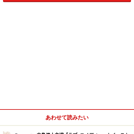
＜＜ビゼーの歌劇「カルメン」がモチーフの音楽劇。＞＞『カルメ
ン』
＜＜モーツァルトの歌劇「魔笛」をモチーフにし、中でもパパゲー
ノを主人公にした音楽パロディ。＞＞『パパゲーノ』
このほかに『ガラテア』『眠れる森の美女』『長靴をはいた猫』も
上映されます。淀川長治氏も絶賛のロッテ・ライニガーさんの作品
をこの目で見られるとは思いもしませんでした。宮殿や森、孔雀な
ど細部まで細かく繊細な「いい仕事してますね～」（ときっと鑑定
士も唸る）素晴らしさ、構図もバッチリで、懐かしさも感じつつ、
そして音楽にピッタリとあった動きに鳥肌がたちまくりデス。
[2005/8/5]
あわせて読みたい