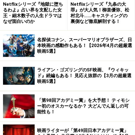
Netflixシリーズ『地獄に堕ち
Netflixシリーズ『九条の大
イニガー
るわよ』占い界を支配した女
罪』が大人気！柳楽優弥、松
日本語字幕：松岡葉子
王・細木数子の人生ドラマは
村北斗……キャスティングの
なぜ面白いのか
裏側など徹底解剖する！
1926年／ドイツ／1時間5分／アス
ミック・エース配給
公式サイト：http://www.reiniger-world.com/
名探偵コナン、スーパーマリオブラザーズ、日
※著作権は撮影者・南樹里及びオールアバウトに帰属します。
本映画の感動作もある！【2026年4月の超厳選
※記事・画像の使用は、版権を有する映画配給会社等の許諾を得て掲載しています。
映画5選】
※記事・画像の使用・転載は、営利・非営利を問わず禁止です。
※リンクは、大歓迎です。詳細は右上の▲リンクをご覧下さい。
ライアン・ゴズリングのSF映画、『ウィキッ
※(c)
ド』続編もある！ 見応え抜群の【3月の超厳選
映画5選】
※Photos(c) Julie Minami - All Rights Reserved. Use is restricted to this website in
promotion of "THE ADVENTURE OF PRINCE ACHMED" Photographs may not be copied for
use elsewhere including other Internet sites without permission.
「第98回アカデミー賞」を大予想！ ティモシ
ー初のオスカーなるか？ 大どんでん返しの可
能性も！
映画ライターが「第49回日本アカデミー賞」