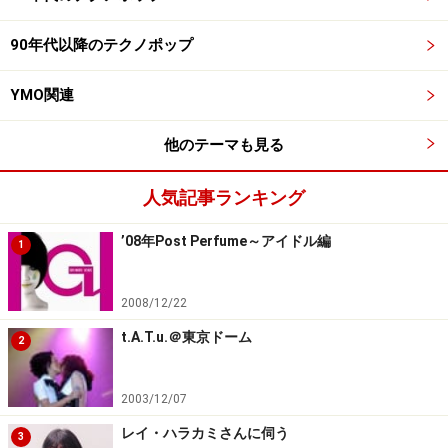
90年代以降のテクノポップ
YMO関連
他のテーマも見る
人気記事ランキング
’08年Post Perfume～アイドル編
1
2008/12/22
t.A.T.u.＠東京ドーム
2
2003/12/07
レイ・ハラカミさんに伺う
3