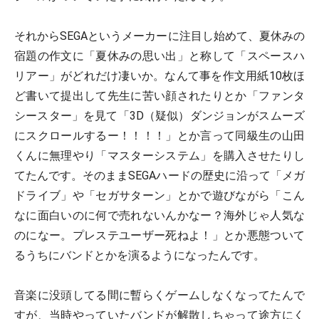
それからSEGAというメーカーに注目し始めて、夏休みの
宿題の作文に「夏休みの思い出」と称して「スペースハ
リアー」がどれだけ凄いか。なんて事を作文用紙10枚ほ
ど書いて提出して先生に苦い顔されたりとか「ファンタ
シースター」を見て「3D（疑似）ダンジョンがスムーズ
にスクロールするー！！！！」とか言って同級生の山田
くんに無理やり「マスターシステム」を購入させたりし
てたんです。そのままSEGAハードの歴史に沿って「メガ
ドライブ」や「セガサターン」とかで遊びながら「こん
なに面白いのに何で売れないんかなー？海外じゃ人気な
のになー。プレステユーザー死ねよ！」とか悪態ついて
るうちにバンドとかを演るようになったんです。
音楽に没頭してる間に暫らくゲームしなくなってたんで
すが、当時やっていたバンドが解散しちゃって途方にく