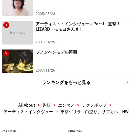
2005/05/23
アーティスト・インタヴュー～Part I 直撃！
4
LIZARD・モモヨさん #1
2001/04/25
プノンペンモデル再開
5
2007/11/26
ランキングをもっと見る
>
>
>
>
All About
趣味
エンタメ
テクノポップ
>
アーティストインタヴュー
東京ゲリラ～白塗り、サブカル、NW
会社概要
採用情報