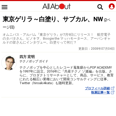
東京ゲリラ～白塗り、サブカル、NW
(2ペ
ージ目)
オムニバス・アルバム『東京ゲリラ』が7月9日にリリース！ 航空電子
のタバタさん、ピノキヲ、Boogie the マッハモータース、アーバンギャ
ルドの皆さんにインタヴュー。白塗りって何だ？
更新日：
2008年07月04日
四方 宏明
テクノポップ ガイド
テクノポップを中心としたレコード蒐集癖からPOP ACADEMY
を1997年に設立。2016年に『共産テクノ ソ連編』を出版。さ
らに、プロダクトリサーチャーとして、商品、サービス、教育
にわたる幅広い業種において開発コンサルティングに従事。
Twitter（hiroaki4kata）も随時更新。
プロフィール詳細
執筆記事一覧