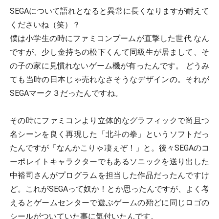
SEGAについて語れとなると異常に長くなりますが耐えて
くださいね（笑）？
僕は小学生の時にファミコンブームが直撃した世代 なん
ですが、少し金持ちの松下くんて同級生が居まして、そ
の子の家に見慣れないゲーム機が有ったんです。 どうみ
ても当時の日本じゃ売れなさそうなデザインの。それが
SEGAマーク３だったんですね。
その時にファミコンより立体的なグラフィックで尚且つ
名シーンを良く再現した「北斗の拳」というソフトだっ
たんですが「なんかこりゃ凄ぇぞ！」と。後々SEGAのコ
ーポレイトキャラクターでもあるソニックを送り出した
中裕司さんがプログラムを担当した作品だったんですけ
ど。これがSEGAって奴か！とか思ったんですが、よく考
えるとゲームセンターで遊ぶゲームの殆どに同じロゴの
シールがついていた事に気付いたんです。