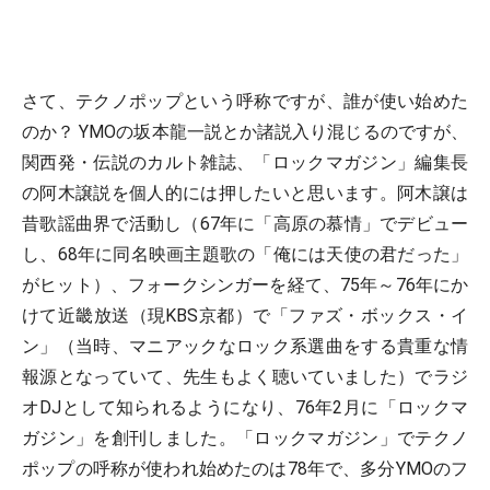
さて、テクノポップという呼称ですが、誰が使い始めた
のか？ YMOの坂本龍一説とか諸説入り混じるのですが、
関西発・伝説のカルト雑誌、「ロックマガジン」編集長
の阿木譲説を個人的には押したいと思います。阿木譲は
昔歌謡曲界で活動し（67年に「高原の慕情」でデビュー
し、68年に同名映画主題歌の「俺には天使の君だった」
がヒット）、フォークシンガーを経て、75年～76年にか
けて近畿放送（現KBS京都）で「ファズ・ボックス・イ
ン」（当時、マニアックなロック系選曲をする貴重な情
報源となっていて、先生もよく聴いていました）でラジ
オDJとして知られるようになり、76年2月に「ロックマ
ガジン」を創刊しました。「ロックマガジン」でテクノ
ポップの呼称が使われ始めたのは78年で、多分YMOのフ