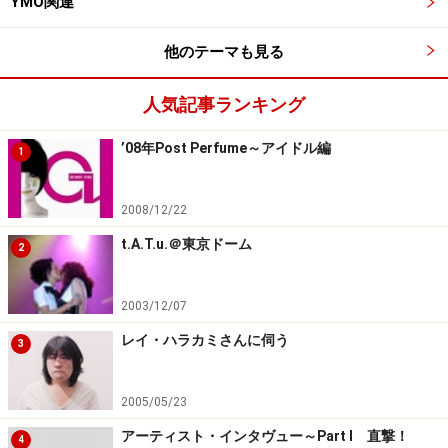
YMO関連
他のテーマも見る
人気記事ランキング
’08年Post Perfume～アイドル編
1
2008/12/22
t.A.T.u.＠東京ドーム
2
2003/12/07
レイ・ハラカミさんに伺う
3
2005/05/23
アーティスト・インタヴュー～Part I 直撃！
4