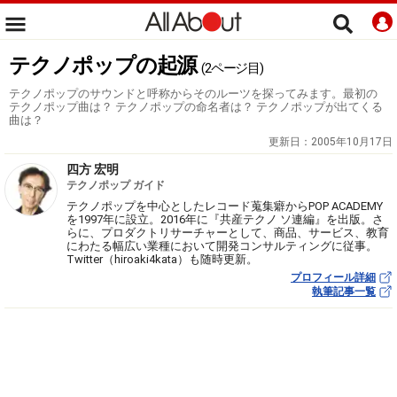
テクノポップの起源
(2ページ目)
テクノポップのサウンドと呼称からそのルーツを探ってみます。最初の
テクノポップ曲は？ テクノポップの命名者は？ テクノポップが出てくる
曲は？
更新日：
2005年10月17日
四方 宏明
テクノポップ ガイド
テクノポップを中心としたレコード蒐集癖からPOP ACADEMY
を1997年に設立。2016年に『共産テクノ ソ連編』を出版。さ
らに、プロダクトリサーチャーとして、商品、サービス、教育
にわたる幅広い業種において開発コンサルティングに従事。
Twitter（hiroaki4kata）も随時更新。
プロフィール詳細
執筆記事一覧