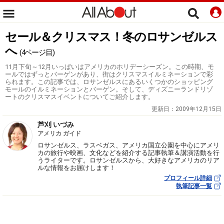
セール＆クリスマス！冬のロサンゼルス
へ
(4ページ目)
11月下旬～12月いっぱいはアメリカのホリデーシーズン。この時期、モ
ールではずっとバーゲンがあり、街はクリスマスイルミネーションで彩
られます。この記事では、ロサンゼルスにあるいくつかのショッピング
モールのイルミネーションとバーゲン。そして、ディズニーランドリゾ
ートのクリスマスイベントについてご紹介します。
更新日：
2009年12月15日
芦刈 いづみ
アメリカ ガイド
ロサンゼルス、ラスベガス、アメリカ国立公園を中心にアメリ
カの旅行や映画、文化などを紹介する記事執筆＆講演活動を行
うライターです。ロサンゼルスから、大好きなアメリカのリア
ルな情報をお届けします！
プロフィール詳細
執筆記事一覧