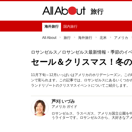
旅行
海外旅行
国内旅行
All About
旅行
海外旅行
北米
アメリカ
ロサンゼルス
／ロサンゼルス最新情報・季節のイ
セール＆クリスマス！冬
11月下旬～12月いっぱいはアメリカのホリデーシーズン。こ
ンで彩られます。この記事では、ロサンゼルスにあるいくつか
ランドリゾートのクリスマスイベントについてご紹介します。
芦刈 いづみ
アメリカ ガイド
ロサンゼルス、ラスベガス、アメリカ国立公園を
うライターです。ロサンゼルスから、大好きなア