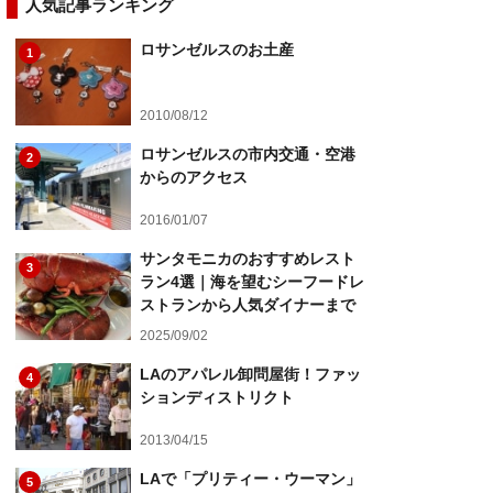
人気記事ランキング
ロサンゼルスのお土産
1
2010/08/12
ロサンゼルスの市内交通・空港
2
からのアクセス
2016/01/07
サンタモニカのおすすめレスト
3
ラン4選｜海を望むシーフードレ
ストランから人気ダイナーまで
2025/09/02
LAのアパレル卸問屋街！ファッ
4
ションディストリクト
2013/04/15
LAで「プリティー・ウーマン」
5