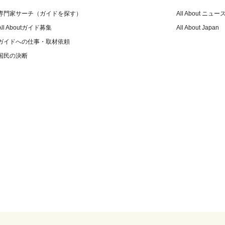
専門家サーチ（ガイドを探す）
All About ニュー
All Aboutガイド募集
All About Japan
ガイドへの仕事・取材依頼
国民の決断