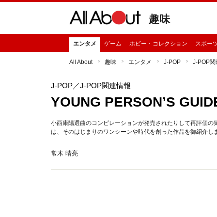
趣味
エンタメ
ゲーム
ホビー・コレクション
スポー
All About
趣味
エンタメ
J-POP
J-POP
J-POP
／J-POP関連情報
YOUNG PERSON’S GUIDE
小西康陽選曲のコンピレーションが発売されたりして再評価の気
は、そのはじまりのワンシーンや時代を創った作品を御紹介し
常木 晴亮