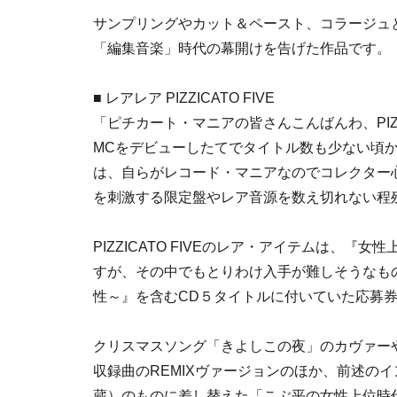
サンプリングやカット＆ペースト、コラージュ
「編集音楽」時代の幕開けを告げた作品です。
■ レアレア PIZZICATO FIVE
「ピチカート・マニアの皆さんこんばんわ、PIZZI
MCをデビューしたてでタイトル数も少ない頃
は、自らがレコード・マニアなのでコレクター
を刺激する限定盤やレア音源を数え切れない程
PIZZICATO FIVEのレア・アイテムは、
すが、その中でもとりわけ入手が難しそうなも
性～』を含むCD５タイトルに付いていた応募券
クリスマスソング「きよしこの夜」のカヴァー
収録曲のREMIXヴァージョンのほか、前述の
蔵）のものに差し替えた「こぶ平の女性上位時