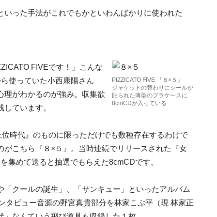
といった手法がこれでもかといわんばかりに使われた
CATO FIVEです！」こんな
から使っていた小西康陽さん
PIZZICATO FIVE 『８×５』
ジャケットの替わりにシールが
心理がわかるのが強み。収集欲
貼られた薄型のプラケースに
8cmCDが入っている
残しています。
『女性上位時代』のものに限っただけでも数種存在するわけで
のがこちら『８×５』。当時連続でリリースされた『女
を集めて送ると抽選でもらえた8cmCDです。
や「クールの誕生」、「サンキュー」といったアルバム
インタビュー音源の野宮真貴部分を林家こぶ平（現 林家正
代」なんていう飛び道具も収録した１枚。