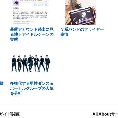
暴露アカウント続出に見
Ｖ系バンドのフライヤー
る地下アイドルシーンの
事情
実態
壁
多様化する男性ダンス＆
ボーカルグループの人気
を分析
ガイド関連
All Abou