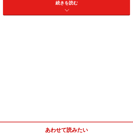
続きを読む
男性ファンも多いことが特徴として挙げられ、注目に値
する実力を持ち合わせている。
しかし今月10日、Ba.栞-shiori-(以下、栞)の右脇下方に腫
瘍のあることが発覚し、それが良性か悪性か鑑別するた
めの生検手術を3月末に受ける旨の報告がなされた。
もし腫瘍が悪性の場合、過酷で長期に渡る治療を余儀な
くされ、今後の音楽活動へ支障をきたすどころか、復帰
に時間を要する可能性も示唆し、その知らせは衝撃を与
えた。
しかし栞にとって、これは初めてのことではない。昨年
1月、悪性リンパ腫(結節硬化型ホジキンリンパ腫)のため
治療を続けていたのだ。
あわせて読みたい