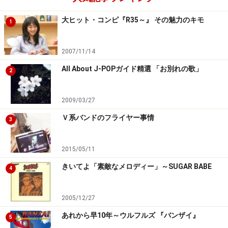
大ヒット・コンピ『R35～』 その魅力のキモ
1
2007/11/14
All About J-POPガイド精選 「お別れの歌」
2
2009/03/27
Ｖ系バンドのフライヤー事情
3
2015/05/11
きいてよ「素敵なメロディー」～SUGAR BABE
4
2005/12/27
あれから早10年～ウルフルズ 『バンザイ』
5