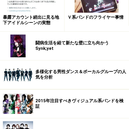
発表後に行なった緊急取材で、本人より寄せられた言葉
は大変印象深く、改めてバンドやファンの形について考
暴露アカウント続出に見る地
Ｖ系バンドのフライヤー事情
えさせられるものであった。そこで、彼の証言を拝借
下アイドルシーンの実態
し、ここに寄稿したい。
闘病生活を経て新たな壁に立ち向かう
>>バンドが『壁を乗り越える』ヒントとは。
Synk;yet
※記事内容は執筆時点のものです。最新の内容をご確認くださ
い。
多様化する男性ダンス＆ボーカルグループの人
気を分析
次のページへ
1
/
4
2015年注目すべきヴィジュアル系バンドを検
証