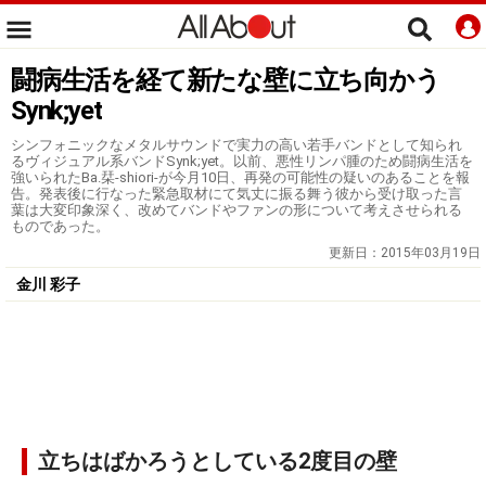
闘病生活を経て新たな壁に立ち向かう
Synk;yet
シンフォニックなメタルサウンドで実力の高い若手バンドとして知られ
るヴィジュアル系バンドSynk;yet。以前、悪性リンパ腫のため闘病生活を
強いられたBa.栞-shiori-が今月10日、再発の可能性の疑いのあることを報
告。発表後に行なった緊急取材にて気丈に振る舞う彼から受け取った言
葉は大変印象深く、改めてバンドやファンの形について考えさせられる
ものであった。
更新日：
2015年03月19日
金川 彩子
立ちはばかろうとしている2度目の壁