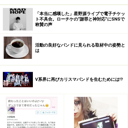
当時栞は「闘病生活を公表することで見る者に元気や勇
「本当に感嘆した」星野源ライブで電子チケッ
気を与えられたら」という強い思いから、SNSなどを通
ト不具合。ローチケの“謝罪と神対応”にSNSで
してその様子を赤裸々に綴り発信。ヴィジュアル系バン
称賛の声
ドにしては珍しいその気丈な振る舞いと試みは反響を呼
んだ。
活動の良好なバンドに見られる取材中の姿勢と
は
のちに、驚異的な回復力で同年4月29日には見事ステー
ジに復帰。2014年の1stアルバムのリリース、ワンマン
ツアーの敢行も果たし、再び5人揃って活動できる喜び
をメンバーファン共々、噛みしめていた矢先に起きたの
V系界に再びカリスマバンドを生むためには!?
が今回の出来事だった。
ブログには、「(悪性腫瘍が)再発してしまった場合、治
療後の生存率も前回よりももっと低いということも聞い
ています」と包み隠すことなく綴っている。