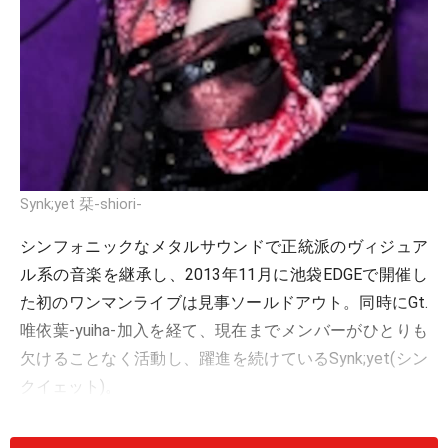
Synk;yet 栞-shiori-
シンフォニックなメタルサウンドで正統派のヴィジュア
ル系の音楽を継承し、2013年11月に池袋EDGEで開催し
た初のワンマンライブは見事ソールドアウト。同時にGt.
唯依葉-yuiha-加入を経て、現在までメンバーがひとりも
欠けることなく活動し、躍進を続けているSynk;yet(シン
クイェット)。
圧倒的に女性ファンの多い同シーンだが、始動当初より