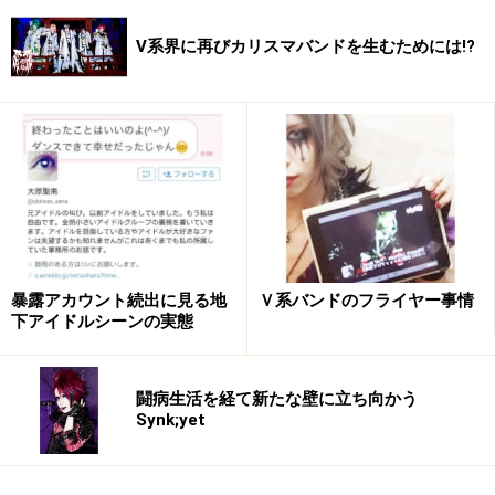
V系界に再びカリスマバンドを生むためには!?
暴露アカウント続出に見る地
Ｖ系バンドのフライヤー事情
下アイドルシーンの実態
闘病生活を経て新たな壁に立ち向かう
Synk;yet