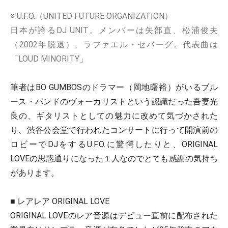
※ U.F.O.（UNITED FUTURE ORGANIZATION）
日本が誇るDJ UNIT。メンバーは矢部直、松浦俊夫
（2002年脱退）、ラファエル・セバーグ。代表曲は
「LOUD MINORITY」
筆者はBO GUMBOSのドラマー（岡地曙裕）がいるブル
ース・バンドのヴォーカリストという認識だった吾妻光
良の、ギタリストとしての魅力に改めて気づかされた
り、渋谷公会堂で行われたコンサートに行って開演前の
ロビーでDJをするU.F.O.に驚愕したりと、ORIGINAL
LOVEの思惑通りになった１人なのでとても感謝の気持ち
があります。
■ レアレア ORIGINAL LOVE
ORIGINAL LOVEのレア音源はデビュー直前に配布された