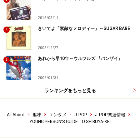
2015/05/11
きいてよ「素敵なメロディー」～SUGAR BABE
4
2005/12/27
あれから早10年～ウルフルズ 『バンザイ』
5
2006/01/31
ランキングをもっと見る
>
>
>
>
>
All About
趣味
エンタメ
J-POP
J-POP関連情報
YOUNG PERSON’S GUIDE TO SHIBUYA-KEI