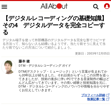
【デジタルレコーディングの基礎知識】
その4 デジタルデータを完全コピーす
る
デジタル端子を使って外部機器のデジタルデータを完全な形でコピーす
る方法って、知らない人も結構いるようです。当たり前そうに見えて当
たり前でないこの方法について紹介しましょう。
更新日：
2003年12月05日
藤本 健
DTM・デジタルレコーディング ガイド
DTM(デスクトップ・ミュージック）という言葉が生まれてか
ら20年以上が経ちました。それ以前からずっとこの分野を追っ
てきましたが、技術の進歩に伴いPCでできる音楽制作の幅はど
んどん広がってきています。その長い経験と技術知識を元に、
DTM・デジタルレコーディングのノウハウや情報を分かりやす
くお伝えしていきます。
プロフィール詳細
執筆記事一覧