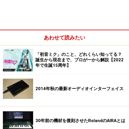
データの転送ができる」
ということで、まさにその通りなのですが、この前者と
後者、同じようで大きく意味が違うんです。お分かりに
なりますか？
あわせて読みたい
※記事内容は執筆時点のものです。最新の内容をご確認くださ
い。
「初音ミク」のこと、どれくらい知ってる？
誕生から現在まで、プロが一から解説【2022
年で生誕15周年】
次のページへ
1
/
3
2014年秋の最新オーディオインターフェイス
30年前の機材を復刻させたRolandのAIRAとは