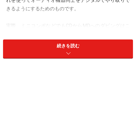
れを使ってオーディオ機器同士をデジタルでやり取りで
きるようにするためのものです。
実際、ミニコンポなどでもCDからMDへのダビングはこ
のS/PDIF経由で行われていますし、パソコン用のサウン
ドカード、オーディオインターフェイスでもS/PDIFを搭
続きを読む
載したものは多数存在しています。使っているか否かは
別としても、みなさんのパソコンにS/PDIFの端子が搭載
されているという人はかなり多いのではないでしょう
か？
このS/PDIFにおいてよく言われるのは、
「音質劣化なくやりとりできる」
とか、
「デジタル機器間でノイズがまったく混入せずに