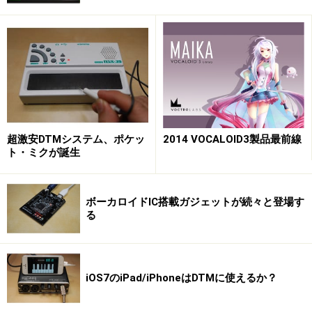
超激安DTMシステム、ポケッ
2014 VOCALOID3製品最前線
ト・ミクが誕生
ボーカロイドIC搭載ガジェットが続々と登場す
る
iOS7のiPad/iPhoneはDTMに使えるか？