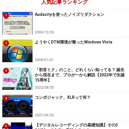
人気記事ランキング
Audacityを使ったノイズリダクション
1
2006/12/28
ようやくDTM環境が整ったWindows Vista
2
2008/01/31
「初音ミク」のこと、どれくらい知ってる？ 誕生
3
から現在まで、プロが一から解説【2022年で生誕
15周年】
2022/08/30
コンボジャック、XLRって何？
4
2007/06/26
【デジタルレコーディングの基礎知識】その3
5