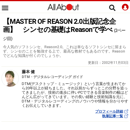
【MASTER OF REASON 2.0出版記念企
画】 シンセの基礎はReasonで学べ
(2ペー
ジ目)
今人気のソフトシンセ、Reason2.0。これは単なるソフトシンセに留まら
ず、シンセのことを勉強する上で、最高な教材でもあるのです。Reason
でどんな知識が付くのでしょうか。
更新日：
2002年11月03日
藤本 健
DTM・デジタルレコーディング ガイド
DTM(デスクトップ・ミュージック）という言葉が生まれてか
ら20年以上が経ちました。それ以前からずっとこの分野を追っ
てきましたが、技術の進歩に伴いPCでできる音楽制作の幅はど
んどん広がってきています。その長い経験と技術知識を元に、
DTM・デジタルレコーディングのノウハウや情報を分かりやす
くお伝えしていきます。
プロフィール詳細
執筆記事一覧