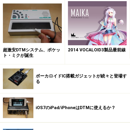
超激安DTMシステム、ポケッ
2014 VOCALOID3製品最前線
ト・ミクが誕生
ボーカロイドIC搭載ガジェットが続々と登場す
る
iOS7のiPad/iPhoneはDTMに使えるか？