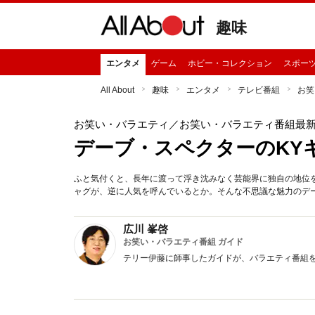
趣味
エンタメ
ゲーム
ホビー・コレクション
スポー
All About
趣味
エンタメ
テレビ番組
お笑
お笑い・バラエティ
／お笑い・バラエティ番組最
デーブ・スペクターのKY
ふと気付くと、長年に渡って浮き沈みなく芸能界に独自の地位
ャグが、逆に人気を呼んでいるとか。そんな不思議な魅力のデ
広川 峯啓
お笑い・バラエティ番組 ガイド
テリー伊藤に師事したガイドが、バラエティ番組