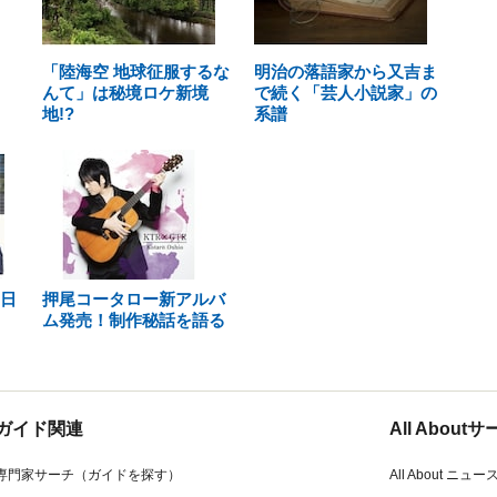
「陸海空 地球征服するな
明治の落語家から又吉ま
んて」は秘境ロケ新境
で続く「芸人小説家」の
地!?
系譜
！日
押尾コータロー新アルバ
ム発売！制作秘話を語る
ガイド関連
All Abou
専門家サーチ（ガイドを探す）
All About ニュー