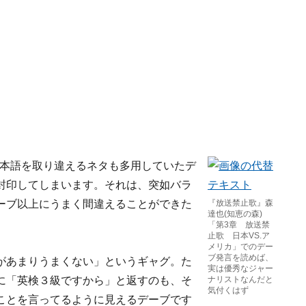
日本語を取り違えるネタも多用していたデ
封印してしまいます。それは、突如バラ
ーブ以上にうまく間違えることができた
『放送禁止歌』森
達也(知恵の森)
「第3章 放送禁
止歌 日本VS.ア
メリカ」でのデー
ブ発言を読めば、
があまりうまくない」というギャグ。た
実は優秀なジャー
に「英検３級ですから」と返すのも、そ
ナリストなんだと
気付くはず
ことを言ってるように見えるデーブです