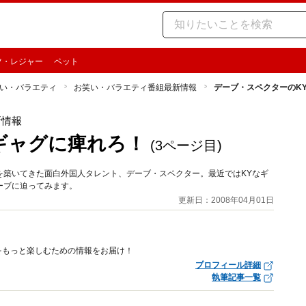
ツ・レジャー
ペット
い・バラエティ
お笑い・バラエティ番組最新情報
デーブ・スペクターのK
新情報
ギャグに痺れろ！
(3ページ目)
を築いてきた面白外国人タレント、デーブ・スペクター。最近ではKYなギ
ーブに迫ってみます。
更新日：2008年04月01日
をもっと楽しむための情報をお届け！
プロフィール詳細
執筆記事一覧