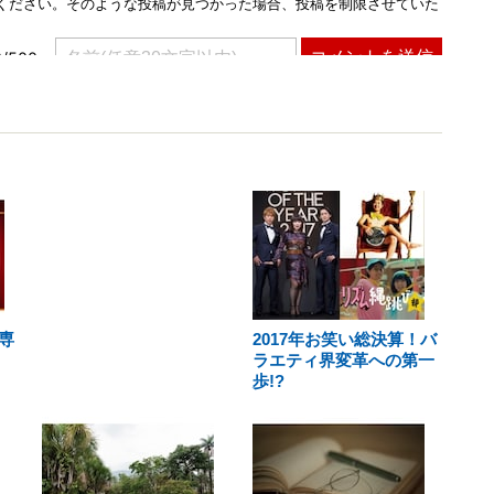
専
2017年お笑い総決算！バ
ラエティ界変革への第一
歩!?