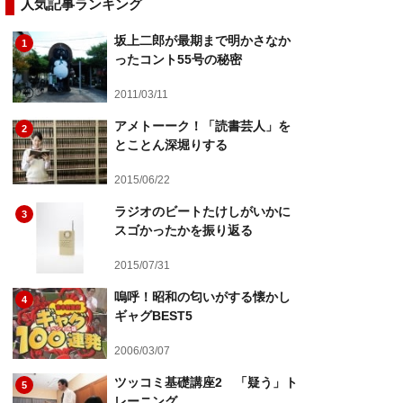
人気記事ランキング
坂上二郎が最期まで明かさなか
1
ったコント55号の秘密
2011/03/11
アメトーーク！「読書芸人」を
2
とことん深堀りする
2015/06/22
ラジオのビートたけしがいかに
3
スゴかったかを振り返る
2015/07/31
嗚呼！昭和の匂いがする懐かし
4
ギャグBEST5
2006/03/07
ツッコミ基礎講座2 「疑う」ト
5
レーニング