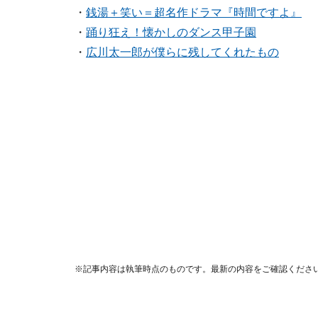
・
銭湯＋笑い＝超名作ドラマ『時間ですよ』
・
踊り狂え！懐かしのダンス甲子園
・
広川太一郎が僕らに残してくれたもの
※記事内容は執筆時点のものです。最新の内容をご確認くださ