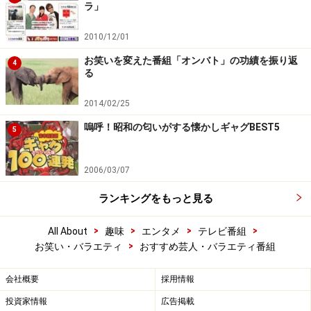
ラ」
2010/12/01
お笑いを変えた番組「オンバト」の功績を振り返
4
る
2014/02/25
嗚呼！昭和の匂いがする懐かしギャグBEST5
5
2006/03/07
ランキングをもっと見る
>
>
>
>
All About
趣味
エンタメ
テレビ番組
>
お笑い・バラエティ
おすすめ芸人・バラエティ番組
会社概要
採用情報
投資家情報
広告掲載