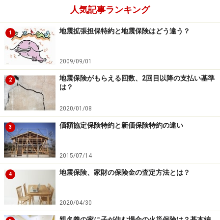
の公式情報をご確認ください。
人気記事ランキング
地震拡張担保特約と地震保険はどう違う？
1
次のページへ
1
/
2
2009/09/01
地震保険がもらえる回数、2回目以降の支払い基準
2
は？
2020/01/08
価額協定保険特約と新価保険特約の違い
3
2015/07/14
地震保険、家財の保険金の査定方法とは？
4
2020/04/30
親名義の家に子が住む場合の火災保険は？基本編