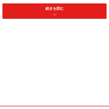
続きを読む
損害保険では、2年以上の保険契約のことを「長期契
約」といいます。そして、長期契約で保険料を一括払い
する場合、期間に応じた保険料の割引があり、1年ごと
に同じ内容の契約を更新していくよりも保険料は安くな
ります。これは、翌年以降の保険料を前払いするので、
契約時点の金利等が考慮され、保険料が割り引かれるた
めです。具体的には、1年分の保険料に「長期係数」と
いう割引係数（下表）を掛けて、一括払保険料が算出さ
れます。
保険期間が長期であるほど、保険料の割引
は大きくなる