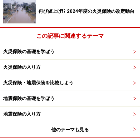
おり、徐々に割引は少なくなってきています。たとえ
ば、平成１３年１０月以前の３６年の長期係数は、１
再び値上げ!? 2024年度の火災保険の改定動向
５．８で、現在よりも９．０ポイントも割引が大きかっ
たのです。したがって、今後も長期係数の改定があれ
この記事に関連するテーマ
ば、保険料の割引も変わる可能性があるということにな
ります。
火災保険の基礎を学ぼう
次のページでは、
長期契約の注意点について解説しま
火災保険の入り方
す
。
火災保険・地震保険を比較しよう
※記事内容は執筆時点のものです。最新の内容をご確認くださ
い。
本記事の内容は一般的な情報提供を目的としており、特定の金融
地震保険の基礎を学ぼう
商品や投資行動を推奨するものではありません。
投資や資産運用に関する最終的なご判断はご自身の責任において
行ってください。
地震保険の入り方
掲載情報の正確性・完全性については十分に配慮しております
が、その内容を保証するものではなく、これに基づく損失・損害
他のテーマも見る
などについて当社は一切の責任を負いません。
最新の情報や詳細については、必ず各金融機関やサービス提供者