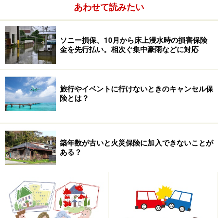
あわせて読みたい
では、具体的にはどの程度安くなるのでしょうか。平成
25年7月現在の長期係数は、下表のようになっていま
す。たとえば、１年契約の保険料が１万円だとします。
ソニー損保、10月から床上浸水時の損害保険
金を先行払い。相次ぐ集中豪雨などに対応
これを保険期間２年の一括払いにすると、１年間の保険
料１万円に２年の長期係数１．８５をかけた１万８５０
０円になるので、１年ごとに同じ内容の保険をかけるよ
旅行やイベントに行けないときのキャンセル保
り、保険料が１５００円安くなります。
険とは？
築年数が古いと火災保険に加入できないことが
ある？