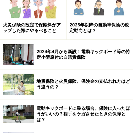
火災保険の改定で保険料がア
2025年以降の自動車保険の改
ップした際にやるべきこと
定動向とは？
下表をご覧頂くとお分かりのように、保険期間が長くな
ればなるほど、割引は大きくなります。たとえば３６年
を見ると係数は２４．８０ですから、保険期間は３６年
2024年4月から新設！電動キックボード等の特
間でも、単純に２４年分ちょっとの保険料で済むという
定小型原付の自賠責保険
こと。同じ内容で１年ごとに更新するのと比べれば、保
険料は確かに安くなります。
地震保険と火災保険、保険金の支払われ方はど
う違うの？
長期係数
電動キックボードに乗る場合、保険に入ったほ
うがいいの？相手をケガさせたときの保障と
なお前述のように、長期係数は金利等を踏まえて決定さ
は？
れるのですが、この１５年で長期係数は４回改定されて