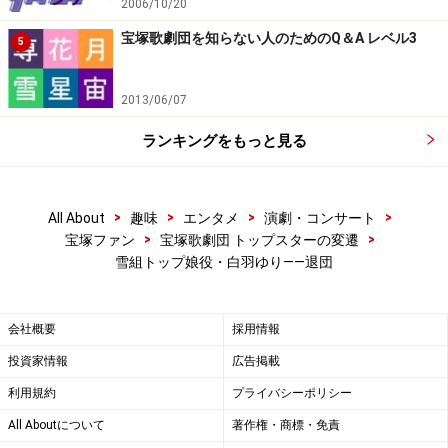
2006/10/20
宝塚歌劇団を知らない人のためのQ＆A レベル3
5
2013/06/07
ランキングをもっと見る
>
>
>
>
All About
趣味
エンタメ
演劇・コンサート
>
>
宝塚ファン
宝塚歌劇団 トップスターの変遷
雪組トップ娘役・白羽ゆり――退団
会社概要
採用情報
投資家情報
広告掲載
利用規約
プライバシーポリシー
All Aboutについて
著作権・商標・免責