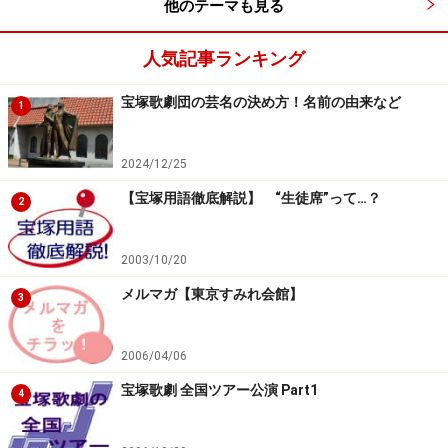
他のテーマも見る
人気記事ランキング
宝塚歌劇団の芸名の決め方！名前の由来など
1
2024/12/25
【宝塚用語徹底解説】 “生徒席”って…？
2
2003/10/20
メルマガ【東京すみれ会館】
3
2006/04/06
宝塚歌劇 全国ツアー公演 Part1
4