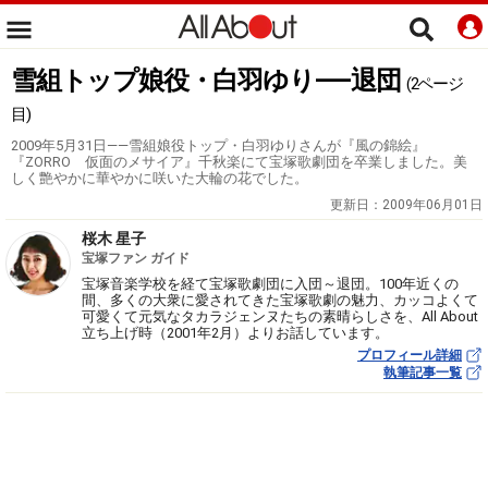
雪組トップ娘役・白羽ゆり――退団
(2ページ
目)
2009年5月31日――雪組娘役トップ・白羽ゆりさんが『風の錦絵』
『ZORRO 仮面のメサイア』千秋楽にて宝塚歌劇団を卒業しました。美
しく艶やかに華やかに咲いた大輪の花でした。
更新日：
2009年06月01日
桜木 星子
宝塚ファン ガイド
宝塚音楽学校を経て宝塚歌劇団に入団～退団。100年近くの
間、多くの大衆に愛されてきた宝塚歌劇の魅力、カッコよくて
可愛くて元気なタカラジェンヌたちの素晴らしさを、All About
立ち上げ時（2001年2月）よりお話しています。
プロフィール詳細
執筆記事一覧