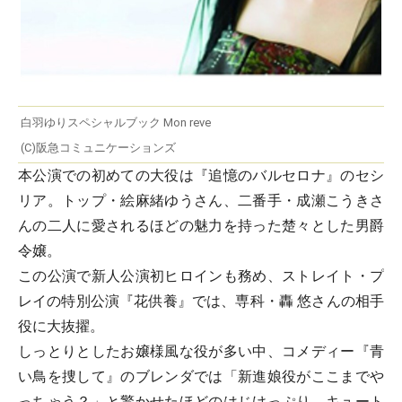
白羽ゆりスペシャルブック Mon reve
(C)阪急コミュニケーションズ
本公演での初めての大役は『追憶のバルセロナ』のセシ
リア。トップ・絵麻緒ゆうさん、二番手・成瀬こうきさ
んの二人に愛されるほどの魅力を持った楚々とした男爵
令嬢。
この公演で新人公演初ヒロインも務め、ストレイト・プ
レイの特別公演『花供養』では、専科・轟 悠さんの相手
役に大抜擢。
しっとりとしたお嬢様風な役が多い中、コメディー『青
い鳥を捜して』のブレンダでは「新進娘役がここまでや
っちゃう？」と驚かせたほどのはじけっぷり。キュート