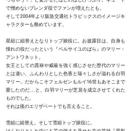
で憎めないブレンダ役でファンが増えたとも。
そして2004年より阪急交通社トラピックスのイメージキ
ャラクターも務めています。
星組に組替えとなりトップ娘役に。お披露目は、自身も
憧れの役だったという『ベルサイユのばら』のマリー・
アントワネット。
女王としての貫禄や威厳を強く感じさせた歴代のマリー
とは違い、ふんわりとした色香と瑞々しさが溢れる白羽
マリー。だからこそフェルゼンもルイ16世もあそこまで
愛したのだ……と、白羽マリーが芝居を成立させてくれた
ものでした。
それは後のエリザベートでも言えること。
雪組に組替え。そして雪組トップ娘役に。
はんなりとした中にも芯の強さを見せた京の芸妓『星影