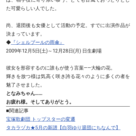
た可愛らしい人でした。
尚、退団後も女優として活動の予定。すでに出演作品が
決まっています。
◆
『シェルブールの雨傘』
2009年12月5日(土)～12月28日(月) 日生劇場
彼女を形容するのに誰もが使う言葉――大輪の花。
輝きを放つ様は気高く咲き誇る花々のように多くの者を
魅了させました。
となみちゃん……
お疲れ様。そしてありがとう。
■関連記事
宝塚歌劇団 トップスターの変遷
タカラヅカ★5月の新譜【白羽ゆり退団にちなんで】