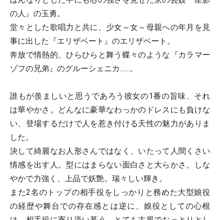
の人』の玉勇。
堂々とした歌唱力と共に、少女～女～母親への年月を見
事に出した『エリザベート』のエリザベート。
奔放で情熱的、ひらひらと舞う蝶々のような『カラマー
ゾフの兄弟』のグルーシェニカ……。
誰もが羨ましいと思うであろう彼女の1番の旨味、それ
は華やかさ。どんなに豪華なわっかのドレスにも負けな
い、登場するだけで人を惹き付ける天性の魅力がありま
した。
決して綺麗なお人形さんではなく、いたって人間くさい
情感を出す人。型にはまらない面白さと大らかさ。しな
やかで力強く、上品で妖艶。瑞々しい輝き。
また2名のトップの相手役をしっかりと務めた大型娘役
の経歴や舞台での存在感とは逆に、娘役としての心根
は、相手役に寄り添い慕う、とても古風でおっとりとし