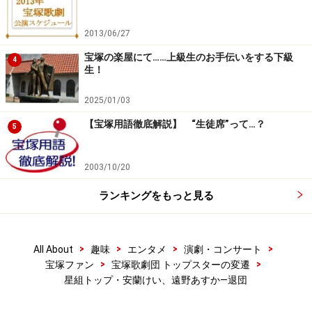
2013/06/27
宝塚の楽屋にて……上級生のお手伝いをする下級
4
生！
2025/01/03
【宝塚用語徹底解説】 “生徒席”って…？
5
2003/10/20
ランキングをもっと見る
>
>
>
>
All About
趣味
エンタメ
演劇・コンサート
>
>
宝塚ファン
宝塚歌劇団 トップスターの変遷
星組トップ・安蘭けい、遠野あすか―退団