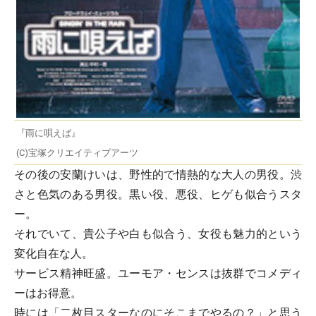
『雨に唄えば』
(C)宝塚クリエイティブアーツ
その後の安蘭けいは、野性的で情熱的な大人の男役。渋
さと色気のある男役。黒い役、悪役、ヒゲも似合うスタ
ー。
それでいて、貴公子や白も似合う、女役も魅力的という
変化自在な人。
サービス精神旺盛。ユーモア・センスは抜群でコメディ
ーはお得意。
時には「二枚目スターなのにそこまでやるの？」と思う