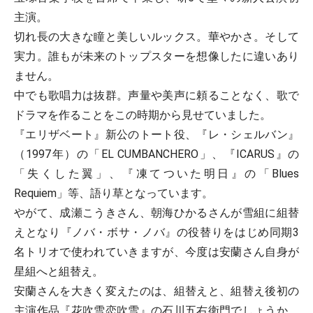
主演。
切れ長の大きな瞳と美しいルックス。華やかさ。そして
実力。誰もが未来のトップスターを想像したに違いあり
ません。
中でも歌唱力は抜群。声量や美声に頼ることなく、歌で
ドラマを作ることをこの時期から見せていました。
『エリザベート』新公のトート役、『レ・シェルバン』
（1997年）の「EL CUMBANCHERO」、『ICARUS』の
「失くした翼」、『凍てついた明日』の「Blues
Requiem」等、語り草となっています。
やがて、成瀬こうきさん、朝海ひかるさんが雪組に組替
えとなり『ノバ・ボサ・ノバ』の役替りをはじめ同期3
名トリオで使われていきますが、今度は安蘭さん自身が
星組へと組替え。
安蘭さんを大きく変えたのは、組替えと、組替え後初の
主演作品『花吹雪恋吹雪』の石川五右衛門でしょうか。