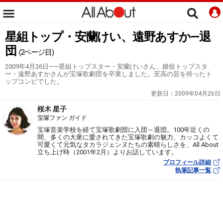
星組トップ・安蘭けい、遠野あすか―退
団
(2ページ目)
2009年4月26日――星組トップスター・安蘭けいさん、娘役トップスタ
ー・遠野あすかさんが宝塚歌劇団を卒業しました。至高の芸を持ったト
ップコンビでした。
更新日：
2009年04月26日
桜木 星子
宝塚ファン ガイド
宝塚音楽学校を経て宝塚歌劇団に入団～退団。100年近くの
間、多くの大衆に愛されてきた宝塚歌劇の魅力、カッコよくて
可愛くて元気なタカラジェンヌたちの素晴らしさを、All About
立ち上げ時（2001年2月）よりお話しています。
プロフィール詳細
執筆記事一覧