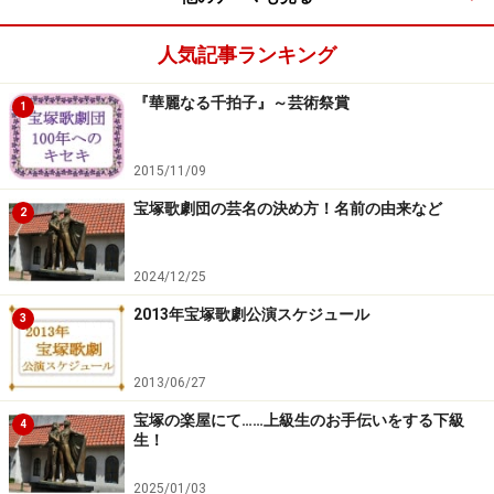
人気記事ランキング
『華麗なる千拍子』～芸術祭賞
1
2015/11/09
宝塚歌劇団の芸名の決め方！名前の由来など
2
2024/12/25
2013年宝塚歌劇公演スケジュール
3
2013/06/27
宝塚の楽屋にて……上級生のお手伝いをする下級
4
生！
2025/01/03