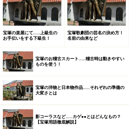
宝塚の楽屋にて……上級生の
宝塚歌劇団の芸名の決め方！
お手伝いをする下級生！
名前の由来など
宝塚のお稽古スカート……稽古時は動きやすい
ものを使う！
宝塚の洋物と日本物作品……それぞれの準備の
大変さとは
影コーラスなど……カゲ●●とはどんなもの？
【宝塚用語徹底解説】