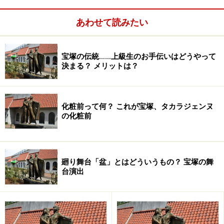
はできません。学校の卒業式ですが、羽目を外すことは
出来ない、その後友達や家族とパーティーをすることも
あわせて読みたい
ない。宝塚音楽学校の生徒は入学した時から、学生では
なく舞台人ということなのでしょう。
宝塚の伝統……上級生のお手伝いはどうやって
決まる？ メリットは？
※記事内容は執筆時点のものです。最新の内容をご確認くださ
い。
化粧前って何？ これが宝塚、タカラジェンヌ
の化粧前
次のページへ
1
/
2
廻り舞台「盆」とはどういうもの？ 宝塚の舞
台演出