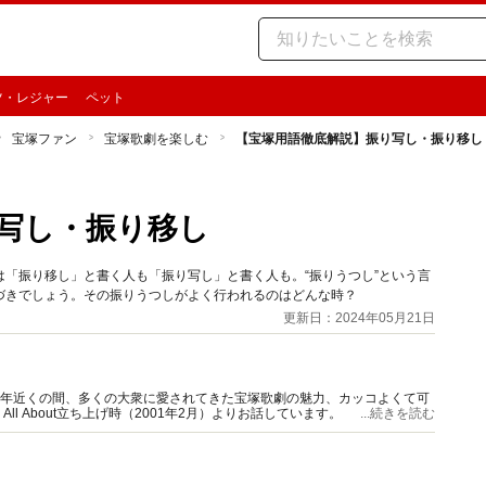
ツ・レジャー
ペット
宝塚ファン
宝塚歌劇を楽しむ
【宝塚用語徹底解説】振り写し・振り移し
写し・振り移し
「振り移し」と書く人も「振り写し」と書く人も。“振りうつし”という言
づきでしょう。その振りうつしがよく行われるのはどんな時？
更新日：2024年05月21日
0年近くの間、多くの大衆に愛されてきた宝塚歌劇の魅力、カッコよくて可
 About立ち上げ時（2001年2月）よりお話しています。
...続きを読む