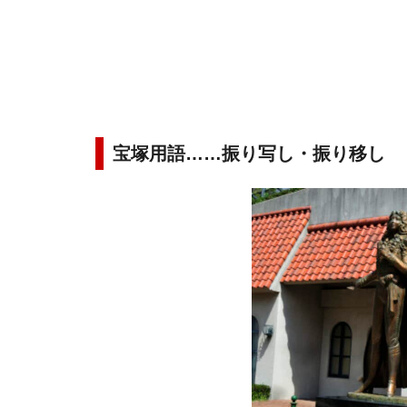
宝塚用語……振り写し・振り移し