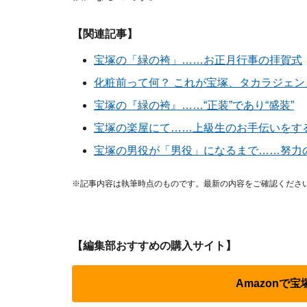
【関連記事】
宝塚の「緑の袴」……お正月行事の拝賀式
化粧前って何？ これが宝塚、タカラジェン
宝塚の『緑の袴』……“正装”であり“盛装”
宝塚の楽屋にて……上級生のお手伝いをす
宝塚の男役が「男役」になるまで……努力
※記事内容は執筆時点のものです。最新の内容をご確認くださ
【編集部おすすめの購入サイト】
Amazonで宝