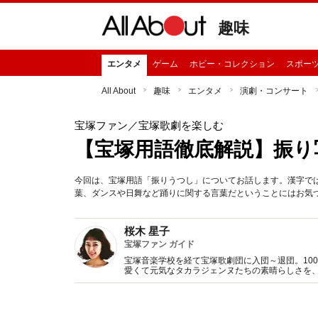
趣味
エンタメ
ゲーム
ホビー・コレクション
スポー
All About
趣味
エンタメ
演劇・コンサート
宝塚ファン
／宝塚歌劇を楽しむ
【宝塚用語徹底解説】振り
今回は、宝塚用語「振りうつし」についてお話します。漢字では
葉、ダンスや日舞など踊りに関する言葉だということにはお気
桜木 星子
宝塚ファン ガイド
宝塚音楽学校を経て宝塚歌劇団に入団～退団。10
愛くて元気なタカラジェンヌたちの素晴らしさを、All