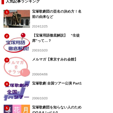
人気記事ランキング
宝塚歌劇団の芸名の決め方！名
1
前の由来など
2024/12/25
【宝塚用語徹底解説】 “生徒
2
席”って…？
2003/10/20
メルマガ【東京すみれ会館】
3
2006/04/06
宝塚歌劇 全国ツアー公演 Part1
4
2006/10/20
宝塚歌劇団を知らない人のため
5
のQ＆A レベル3