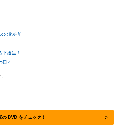
ヌの化粧前
る下級生！
の日々！
い。
塚の DVD をチェック！