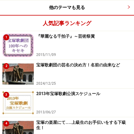
他のテーマも見る
宝塚の『緑の袴』……“正装”であり“盛装”
化粧前って何？ これが宝塚、タカラジェンヌの化粧
人気記事ランキング
前
『華麗なる千拍子』～芸術祭賞
【宝塚用語徹底解説】“大休憩・小休憩”とは
1
宝塚のお稽古スカート……稽古時は動きやすいものを
使う！
2015/11/09
宝塚歌劇団の芸名の決め方！名前の由来など
2
※記事内容は執筆時点のものです。最新の内容をご確認くださ
い。
2024/12/25
2013年宝塚歌劇公演スケジュール
3
【編集部おすすめの購入サイト】
2013/06/27
Amazonで宝塚の DVD をチェック！
宝塚の楽屋にて……上級生のお手伝いをする下級
4
生！
楽天市場で宝塚の CD・DVD をチェック！