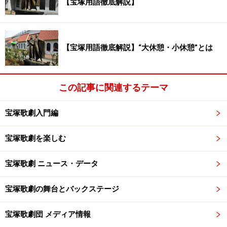
【宝塚用語徹底解説】
科生の方に直していただいた。」
「髪に付ける緑のリボンを持っていなくて、本科生の方
が貸して下さった。」
【宝塚用語徹底解説】“大休憩・小休憩”とは
と……本科生にお世話になりっぱなしでしたっけ。
でも緊張の中にも、音楽学校の生徒として初めて人前に
出られた時の喜びがありましたね。
この記事に関連するテーマ
募金活動であると共に、宝塚ファンの方々に対しては未
宝塚歌劇入門編
来のタカラジェンヌたちのお披露目の場、すみれ売り。
皆さんも機会があれば、ぜひ。
宝塚歌劇を楽しむ
日程は毎年違います。
宝塚音楽学校サイト
に掲載されま
宝塚歌劇 ニュース・データ
すので、それをご確認下さいませ。
宝塚歌劇の舞台とバックステージ
【関連記事】
宝塚歌劇団 メディア情報
宝塚音楽学校