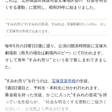
これは、北摂保護区保護司会宝塚地区会の「社会を明る
くする運動」に賛同し、昭和39年に始まりました。
“すみれ売り”のすみれの造花。すみれは…宝塚歌劇のシンボル。そし
て宝塚市の市花でもあります。
毎年5月の日曜日2週に渡り、公演の開演時間前に宝塚大
劇場前（雨天の場合は劇場内ロビー）にて行われます。
そして長年 “すみれ売り” という名で親しまれてきまし
た。
“すみれ売り”を行うのは、
宝塚音楽学校
の生徒。
1週目2週目と、予科生・本科生に分かれ行われます。
募金箱を持った生徒、かごに入った“すみれの造花”を持
っている生徒らが、「社会を明るくする運動にご協力く
ださい！」と元気よく声をかけます。