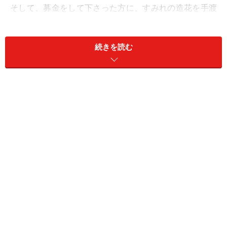
そして、募金をして下さった方に、すみれの造花を手渡
します。
続きを読む
生徒たちは、緑の袴を着用します。
歌劇団の生徒と違うのは、乙女結びの先に校章が付いて
いるところ。
また着物は黒紋付ではなくそれぞれ違う柄物の着物。大
勢の生徒らの袴姿は、とても華やかな光景です。
この“すみれ売り”には毎年多くの人、特に宝塚ファンの
方が参加して下さいます。
それは「社会貢献したい！」という思いの他に、「普
段、接することのない音楽学校の生徒に間近で接するこ
とができる！」という方も多いでしょう。
まだ宝塚歌劇団に入団していない生徒たちですが、宝塚