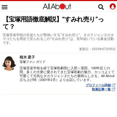
【宝塚用語徹底解説】“すみれ売り”っ
て？
宝塚音楽学校の生徒たちが勢揃いする“すみれ売り”。タカラジェンヌのタ
マゴたちを間近で見られるこの“すみれ売り”は、長年続いている募金活動
です。
更新日：
2023年07月05日
桜木 星子
宝塚ファン ガイド
宝塚音楽学校を経て宝塚歌劇団に入団～退団。100年近くの
間、多くの大衆に愛されてきた宝塚歌劇の魅力、カッコよくて
可愛くて元気なタカラジェンヌたちの素晴らしさを、All About
立ち上げ時（2001年2月）よりお話しています。
プロフィール詳細
執筆記事一覧