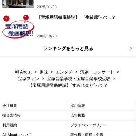
2025/01/03
【宝塚用語徹底解説】 “生徒席”って…？
5
2003/10/20
ランキングをもっと見る
>
>
>
>
All About
趣味
エンタメ
演劇・コンサート
>
>
宝塚ファン
宝塚音楽学校・宝塚音楽学校受験
【宝塚用語徹底解説】“すみれ売り”って？
会社概要
採用情報
投資家情報
広告掲載
利用規約
プライバシーポリシー
All Aboutについて
著作権・商標・免責