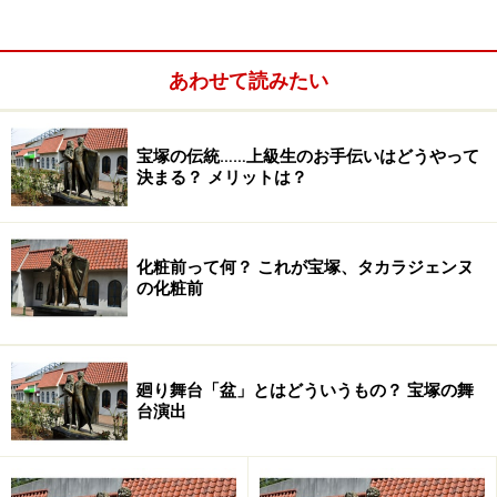
ファンの方にとっては、「やがてタカラジェンヌにな
る」という特別な存在。
その音楽学校の生徒が、多くの一般の方々の前に出て間
あわせて読みたい
近で接するのは、このすみれ売りだけ。
未来のトップスターがこの中から誕生するかもしれませ
宝塚の伝統……上級生のお手伝いはどうやって
ん。
決まる？ メリットは？
「あの子、スターになりそう…」「あの人、可愛い娘役
になりそう…」「初舞台を踏んだら応援しよう…」などと
青田買い（？）をする人もいたり…。
化粧前って何？ これが宝塚、タカラジェンヌ
の化粧前
予科生・本科生と分かれ別の週に行いますが、それぞれ
の雰囲気が違うのも面白いものです。
“貫禄の本科生”と“初々しい予科生”。
廻り舞台「盆」とはどういうもの？ 宝塚の舞
台演出
本科生は、このすみれ売りも二度目。袴の着付けも、
色々な行事などで何度か着ているので、かなり慣れてい
ます。