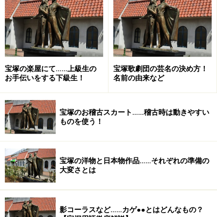
お化粧も日頃からしているので問題なし。
そして、予科生時代を一年間過ごした自信も貫禄につな
がっているのでしょう。
かたや予科生は、入学してわずか１ヶ月。
宝塚の楽屋にて……上級生の
宝塚歌劇団の芸名の決め方！
学校生活の中でもまだまだ慣れないことばかりな上に、
お手伝いをする下級生！
名前の由来など
一般の大勢の前で宝塚音楽学校の生徒として接するのも
この日が初めて。
宝塚のお稽古スカート……稽古時は動きやすい
緑の袴を着るのも初めて。お化粧（普段メークです
ものを使う！
が…）をするのも初めて…という人もいます。
ちょっと緊張気味。それが初々しく可愛らしいのです。
宝塚の洋物と日本物作品……それぞれの準備の
大変さとは
私の予科生の時のすみれ売りの思い出は……
「袴が一人でちゃんと着られなくて、本科生の方に手伝
っていただいた。」
影コーラスなど……カゲ●●とはどんなもの？
「初めてする化粧がとんでもない（！）ことになり、本