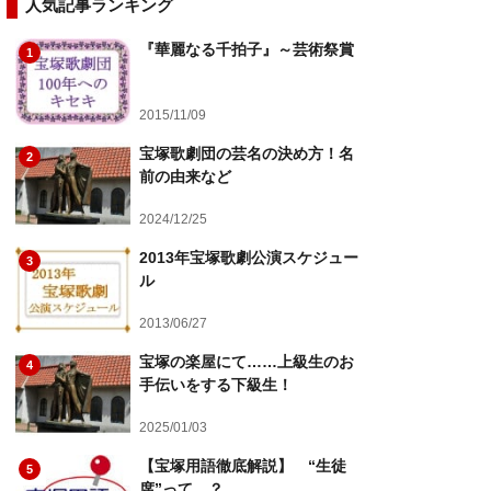
人気記事ランキング
『華麗なる千拍子』～芸術祭賞
1
2015/11/09
宝塚歌劇団の芸名の決め方！名
2
前の由来など
2024/12/25
2013年宝塚歌劇公演スケジュー
3
ル
2013/06/27
宝塚の楽屋にて……上級生のお
4
手伝いをする下級生！
2025/01/03
【宝塚用語徹底解説】 “生徒
5
席”って…？