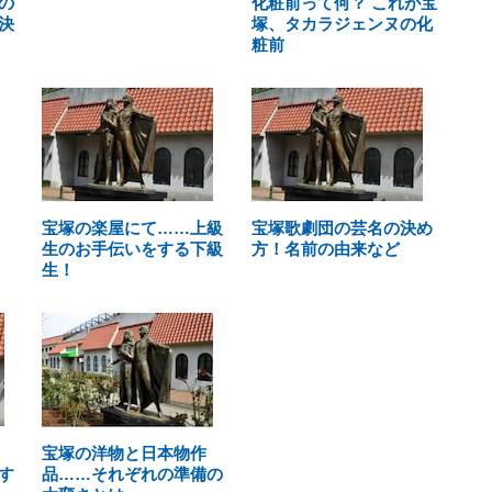
の
化粧前って何？ これが宝
決
塚、タカラジェンヌの化
粧前
宝塚の楽屋にて……上級
宝塚歌劇団の芸名の決め
生のお手伝いをする下級
方！名前の由来など
生！
宝塚の洋物と日本物作
す
品……それぞれの準備の