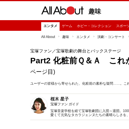
趣味
エンタメ
ゲーム
ホビー・コレクション
スポー
All About
趣味
エンタメ
演劇・コンサート
宝塚ファン
／宝塚歌劇の舞台とバックステージ
Part2 化粧前Ｑ＆Ａ 
ページ目)
ユーザーの皆様から寄せられた、化粧前の素朴な疑問……。こ
桜木 星子
宝塚ファン ガイド
宝塚音楽学校を経て宝塚歌劇団に入団～退団。10
愛くて元気なタカラジェンヌたちの素晴らしさを、All