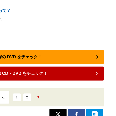
前って？
い。
塚の DVD をチェック！
 CD・DVD をチェック！
ジへ
1
2
3