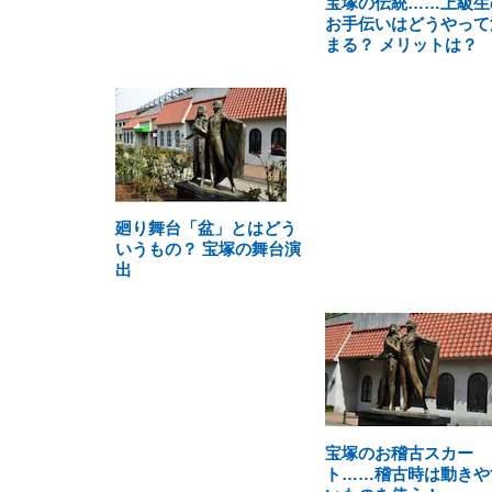
宝塚の伝統……上級生
お手伝いはどうやって
まる？ メリットは？
廻り舞台「盆」とはどう
いうもの？ 宝塚の舞台演
出
宝塚のお稽古スカー
ト……稽古時は動きや