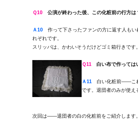
Ｑ10
公演が終わった後、この化粧前の行方は
Ａ10
作って下さったファンの方に返す人もい
れぞれです。
スリッパは、かわいそうだけどゴミ箱行きです
Ｑ11
白い布で作ってはい
Ａ11
白い化粧前――これ
です。退団者のみが使え
次回は――退団者の白の化粧前をご紹介します