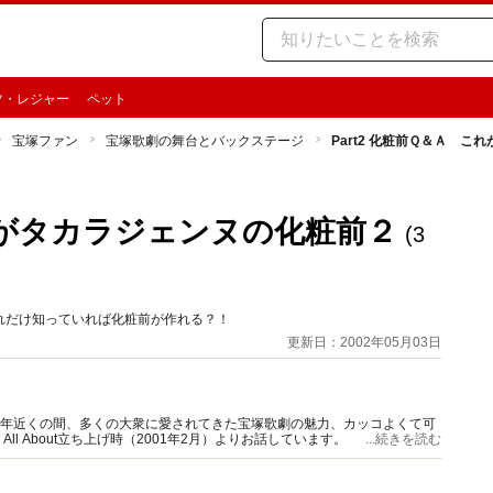
ツ・レジャー
ペット
宝塚ファン
宝塚歌劇の舞台とバックステージ
Part2 化粧前Ｑ＆Ａ 
これがタカラジェンヌの化粧前２
(3
れだけ知っていれば化粧前が作れる？！
更新日：2002年05月03日
0年近くの間、多くの大衆に愛されてきた宝塚歌劇の魅力、カッコよくて可
 About立ち上げ時（2001年2月）よりお話しています。
...続きを読む