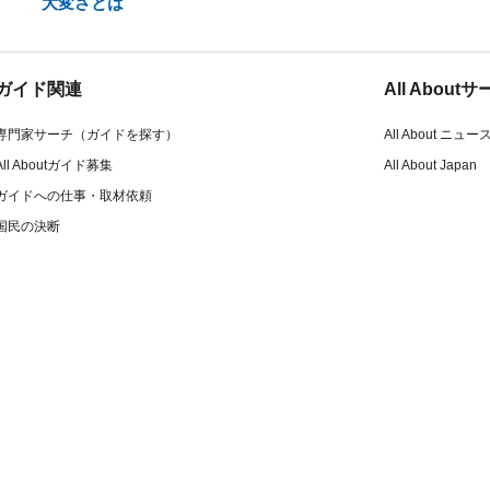
大変さとは
ガイド関連
All Abou
専門家サーチ（ガイドを探す）
All About ニュー
All Aboutガイド募集
All About Japan
ガイドへの仕事・取材依頼
国民の決断