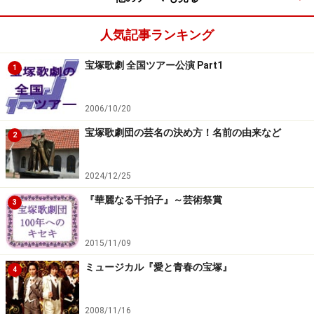
人気記事ランキング
宝塚歌劇 全国ツアー公演 Part1
1
2006/10/20
宝塚歌劇団の芸名の決め方！名前の由来など
2
2024/12/25
『華麗なる千拍子』～芸術祭賞
3
2015/11/09
ミュージカル『愛と青春の宝塚』
4
2008/11/16