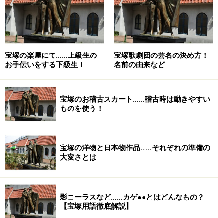
宝塚の楽屋にて……上級生の
宝塚歌劇団の芸名の決め方！
お手伝いをする下級生！
名前の由来など
宝塚のお稽古スカート……稽古時は動きやすい
ものを使う！
宝塚の洋物と日本物作品……それぞれの準備の
大変さとは
影コーラスなど……カゲ●●とはどんなもの？
【宝塚用語徹底解説】