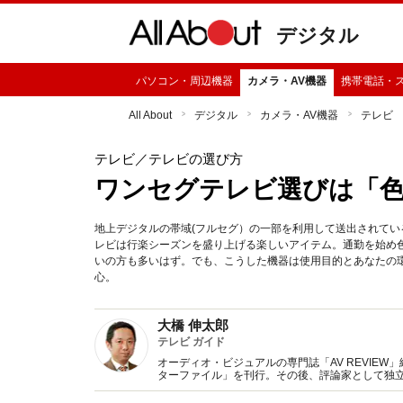
デジタル
パソコン・周辺機器
カメラ・AV機器
携帯電話・
All About
デジタル
カメラ・AV機器
テレビ
テレビ
／テレビの選び方
ワンセグテレビ選びは「
地上デジタルの帯域(フルセグ）の一部を利用して送出されて
レビは行楽シーズンを盛り上げる楽しいアイテム。通勤を始め
いの方も多いはず。でも、こうした機器は使用目的とあなたの
心。
大橋 伸太郎
テレビ ガイド
オーディオ・ビジュアルの専門誌「AV REVIE
ターファイル」を刊行。その後、評論家として独
躍中。講演や全国系新聞での執筆やテレビ出演な