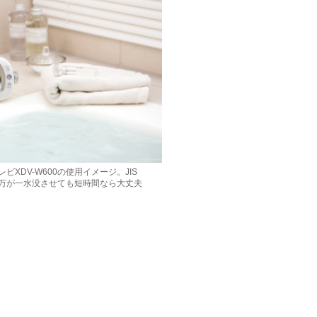
XDV-W600の使用イメージ。JIS
つ。万が一水没させても短時間なら大丈夫