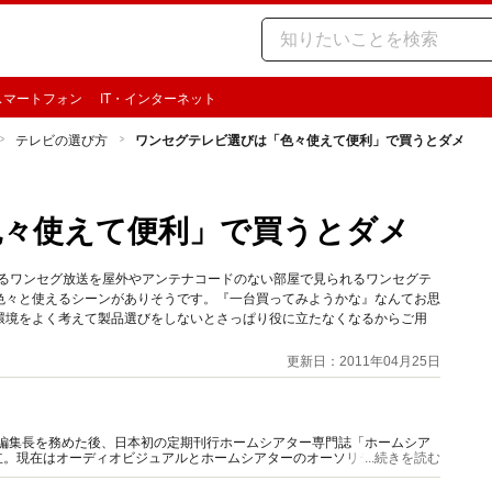
スマートフォン
IT・インターネット
テレビの選び方
ワンセグテレビ選びは「色々使えて便利」で買うとダメ
色々使えて便利」で買うとダメ
いるワンセグ放送を屋外やアンテナコードのない部屋で見られるワンセグテ
色々と使えるシーンがありそうです。『一台買ってみようかな』なんてお思
環境をよく考えて製品選びをしないとさっぱり役に立たなくなるからご用
更新日：2011年04月25日
W」編集長を務めた後、日本初の定期刊行ホームシアター専門誌「ホームシア
立。現在はオーディオビジュアルとホームシアターのオーソリティとして活
...続きを読む
ども多い。