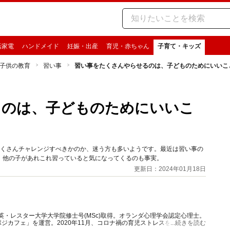
活家電
ハンドメイド
妊娠・出産
育児・赤ちゃん
子育て・キッズ
子供の教育
習い事
習い事をたくさんやらせるのは、子どものためにいいこ
るのは、子どものためにいいこ
たくさんチャレンジすべきかのか、迷う方も多いようです。最近は習い事の
、他の子があれこれ習っていると気になってくるのも事実。
更新日：2024年01月18日
｜英・レスター大学大学院修士号(MSc)取得。オランダ心理学会認定心理士。
ジカフェ」を運営。2020年11月、コロナ禍の育児ストレスを懸念し、マ
...続きを読む