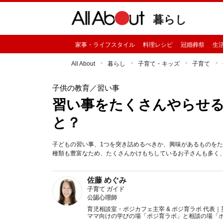
暮らし
家事・ライフスタイル
料理レシピ
冠婚葬祭
生
All About
暮らし
子育て・キッズ
子育て
子供の教育
／習い事
習い事をたくさんやらせ
と？
子どもの習い事、1つを突き詰めるべきか、興味があるものを
種類も豊富なため、たくさんかけもちしているお子さんも多く
佐藤 めぐみ
子育て ガイド
公認心理師
育児相談室・ポジカフェ主宰 & ポジ育ラボ 代表
ママ向けの学びの場「ポジ育ラボ」と相談の場「ポ