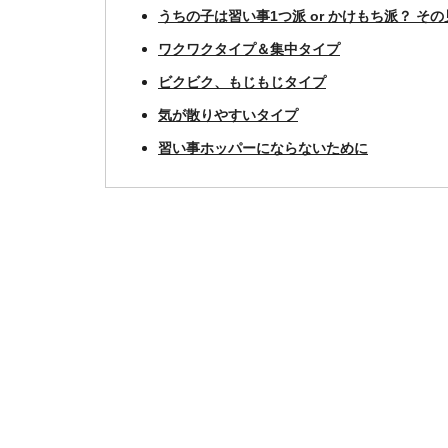
うちの子は習い事1つ派 or かけもち派？ そ
ワクワクタイプ＆集中タイプ
ビクビク、もじもじタイプ
気が散りやすいタイプ
習い事ホッパーにならないために