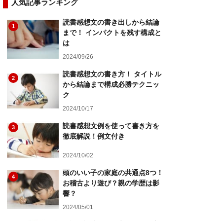
人気記事ランキング
読書感想文の書き出しから結論
1
まで！ インパクトを残す構成と
は
2024/09/26
読書感想文の書き方！ タイトル
2
から結論まで構成必勝テクニッ
ク
2024/10/17
読書感想文例を使って書き方を
3
徹底解説！例文付き
2024/10/02
頭のいい子の家庭の共通点8つ！
4
お稽古より遊び？親の学歴は影
響？
2024/05/01