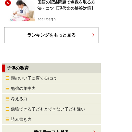
国語の記述問題で点数を取る方
5
法・コツ【現代文の解答対策】
2024/06/19
ランキングをもっと見る
子供の教育
頭のいい子に育てるには
勉強の集中力
考える力
勉強できる子どもとできない子ども違い
読み書き力
他のテーマも見る