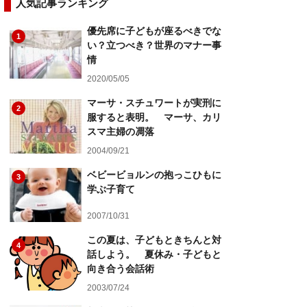
人気記事ランキング
優先席に子どもが座るべきでな
1
い？立つべき？世界のマナー事
情
2020/05/05
マーサ・スチュワートが実刑に
2
服すると表明。 マーサ、カリ
スマ主婦の凋落
2004/09/21
ベビービョルンの抱っこひもに
3
学ぶ子育て
2007/10/31
この夏は、子どもときちんと対
4
話しよう。 夏休み・子どもと
向き合う会話術
2003/07/24