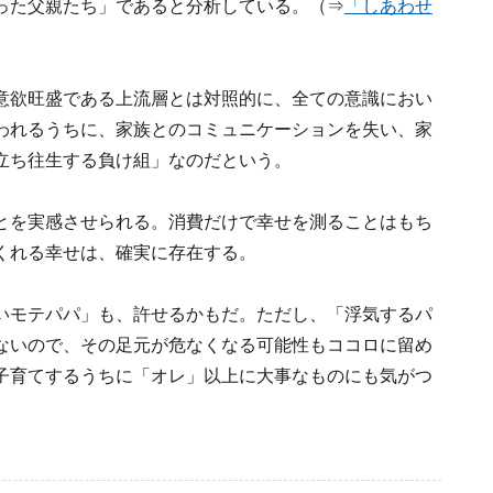
った父親たち」であると分析している。（⇒
「しあわせ
意欲旺盛である上流層とは対照的に、全ての意識におい
われるうちに、家族とのコミュニケーションを失い、家
立ち往生する負け組」なのだという。
とを実感させられる。消費だけで幸せを測ることはもち
くれる幸せは、確実に存在する。
いモテパパ」も、許せるかもだ。ただし、「浮気するパ
ないので、その足元が危なくなる可能性もココロに留め
子育てするうちに「オレ」以上に大事なものにも気がつ