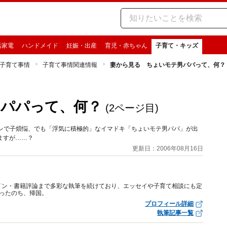
活家電
ハンドメイド
妊娠・出産
育児・赤ちゃん
子育て・キッズ
子育て事情
子育て事情関連情報
妻から見る ちょいモテ男パパって、何？
男パパって、何？
(2ページ目)
ャレで子煩悩、でも「浮気に積極的」なイマドキ「ちょいモテ男パパ」が出
ますが……？
更新日：2006年08月16日
イン・書籍評論まで多彩な執筆を続けており、エッセイや子育て相談にも定
ったのち、帰国。
プロフィール詳細
執筆記事一覧