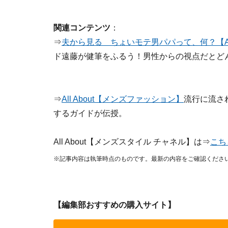
関連コンテンツ
：
⇒
夫から見る ちょいモテ男パパって、何？【All
ド遠藤が健筆をふるう！男性からの視点だとど
⇒
All About【メンズファッション】
流行に流さ
するガイドが伝授。
All About【メンズスタイル チャネル】は⇒
こち
※記事内容は執筆時点のものです。最新の内容をご確認くださ
【編集部おすすめの購入サイト】