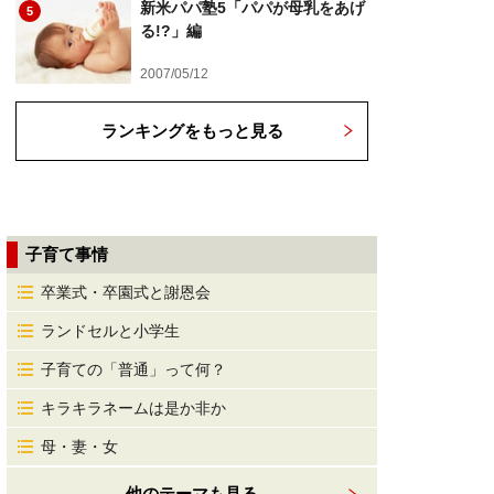
新米パパ塾5「パパが母乳をあげ
5
る!?」編
2007/05/12
ランキングをもっと見る
子育て事情
卒業式・卒園式と謝恩会
ランドセルと小学生
子育ての「普通」って何？
キラキラネームは是か非か
母・妻・女
他のテーマも見る