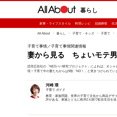
暮らし
家事・ライフスタイル
料理レシピ
冠婚葬祭
生
All About
暮らし
子育て・キッズ
子育て
子育て事情
／子育て事情関連情報
妻から見る ちょいモテ
読売広告社の「NEOパパ研究プロジェクト」によれば、オシ
現！子育て中の妻たちからは9割「NO！」と突きつけられてい
河崎 環
子育て ガイド
教育・家族問題、世界の子育て文化から商品デザ
評がある。家族とともに欧州2カ国で駐在生活を送