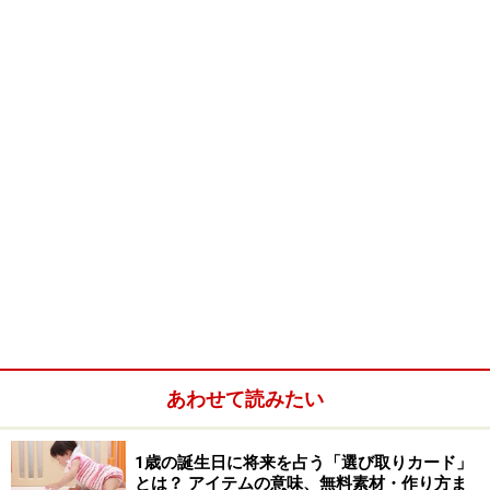
やはり多かったのは、「車内が混んでいない時は、広げ
て乗せている！」という意見でした。ちなみに浅川もこ
のタイプ。状況を見て大丈夫であれば、使用する。特
に、子どもが寝てしまったときなどはベビーカーを広げ
ておきたいですよね。
しかし、実際やってみると……。周囲からの「白い目」
が。ちょっとドキドキしながら広げてる自分がいたりし
ます。
畳まなくてもＯＫ？ 畳むべき？ 実際には、どのような決
まりになっているのでしょうか。そんな疑問から、電
あわせて読みたい
車・バス会社の方にお話を聞いてみました。また、ベビ
ーカーの安全性の点ではどうかといったお話も、聞くこ
1歳の誕生日に将来を占う「選び取りカード」
とができました。
とは？ アイテムの意味、無料素材・作り方ま