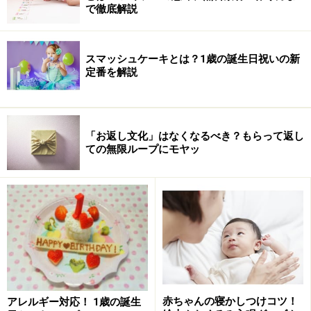
で徹底解説
【ＩＮＤＥＸ】
電車会社・バス会社からの回答
…２ページ目
スマッシュケーキとは？1歳の誕生日祝いの新
コンビ・アップリカからの回答
…３ページ目
定番を解説
浅川が感じたこと・考えたこと
…４ページ目
>>主要電車会社・バス会社からの回答は……>>
「お返し文化」はなくなるべき？もらって返し
ての無限ループにモヤッ
※記事内容は執筆時点のものです。最新の内容をご確認くださ
い。
※乳幼児の発育には個人差があります。記事内容は全ての乳幼児
への有効性を保証するものではありません。気になる徴候が見ら
れる場合は、自己判断せず、必ず医療機関に相談してください。
次のページへ
1
/
4
赤ちゃんの寝かしつけコツ！
アレルギー対応！ 1歳の誕生