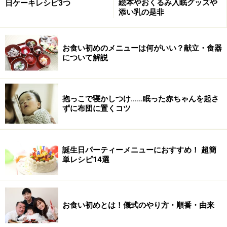
絵本やおくるみ入眠グッズや
日ケーキレシピ3つ
添い乳の是非
お食い初めのメニューは何がいい？献立・食器
について解説
抱っこで寝かしつけ……眠った赤ちゃんを起さ
ずに布団に置くコツ
誕生日パーティーメニューにおすすめ！ 超簡
単レシピ14選
お食い初めとは！儀式のやり方・順番・由来