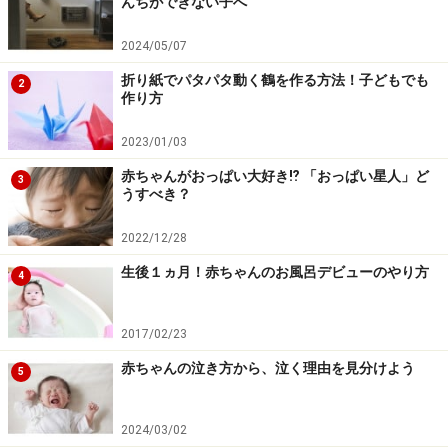
んちができない子へ
2024/05/07
折り紙でパタパタ動く鶴を作る方法！子どもでも
2
作り方
2023/01/03
赤ちゃんがおっぱい大好き⁉︎ 「おっぱい星人」ど
3
うすべき？
2022/12/28
生後１ヵ月！赤ちゃんのお風呂デビューのやり方
4
2017/02/23
赤ちゃんの泣き方から、泣く理由を見分けよう
5
2024/03/02