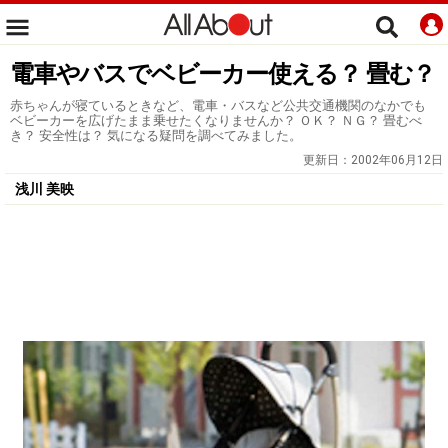
電車やバスでベビーカー使える？ 畳む？
赤ちゃんが寝ているときなど、電車・バスなど公共交通機関のなかでも
ベビーカーを広げたまま乗せたくなりませんか？ ＯＫ？ ＮＧ？ 畳むべ
き？ 安全性は？ 気になる疑問を調べてみました。
更新日：
2002年06月12日
浅川 美映