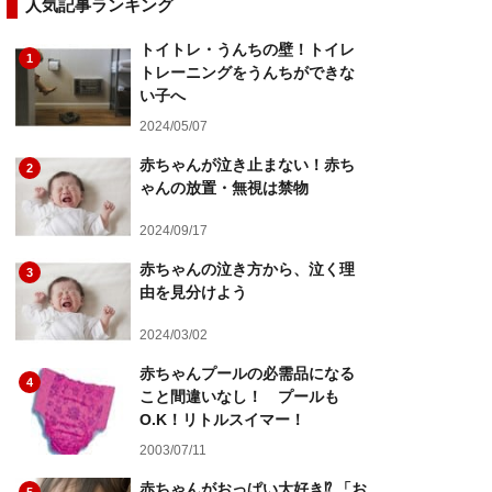
人気記事ランキング
トイトレ・うんちの壁！トイレ
1
トレーニングをうんちができな
い子へ
2024/05/07
赤ちゃんが泣き止まない！赤ち
2
ゃんの放置・無視は禁物
2024/09/17
赤ちゃんの泣き方から、泣く理
3
由を見分けよう
2024/03/02
赤ちゃんプールの必需品になる
4
こと間違いなし！ プールも
O.K！リトルスイマー！
2003/07/11
赤ちゃんがおっぱい大好き⁉︎ 「お