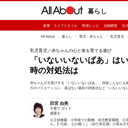
暮らし
家事・ライフスタイル
料理レシピ
冠婚葬祭
生
All About
暮らし
育児・赤ちゃん
乳児育児
乳児育児
／赤ちゃんの心と体を育てる遊び
「いないいないばあ」はい
時の対処法は
赤ちゃんが大喜びする「いないいないばあ」。何故こんなにも
方のバリエーション、喜ばない場合の対処法など「いないいな
田宮 由美
子育て ガイド
保育士
公立幼稚園・小学校での勤務、幼児教室展開、小
ち」】代表。 心の根っこ（自己肯定感）の育み方