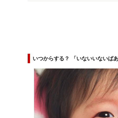
執筆、講演、教育機関職員研修、個別指導を中心
いつからする？ 「いないいないば