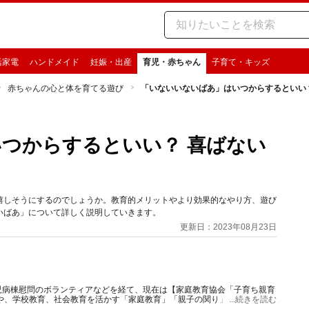
活家電
ハンドメイド
妊娠・出産
育児・赤ちゃん
子育て・キッズ
赤ちゃんの心と体を育てる遊び
「いないいないばあ」はいつからするといい
つからするといい？ 喜ばない
嬉しそうにするのでしょうか。教育的メリットやより効果的なやり方、遊び
いばあ」について詳しく説明していきます。
更新日：2023年08月23日
児病棟慰問のボランティアなどを経て、現在は【家庭教育協会「子育ち親育
や、学校教育、社会教育を活かす「家庭教育」「親子の関り」を伝える。
...続きを読む