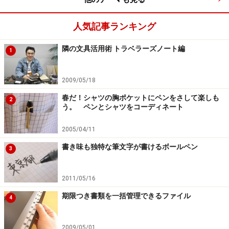
人気記事ランキング
隣の文具活用術 トラベラーズノート編
1
2009/05/18
春だ！シャツの胸ポケットにペンをさして楽しも
2
う。 ペンとシャツをコーディネート
2005/04/11
書き味も独特な筆文字が書けるボールペン
3
2011/05/16
期限つき書類を一括管理できるファイル
4
2009/05/01