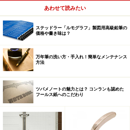
るということで名づけられたという。確かにこれを携帯
あわせて読みたい
しながらゴルフやポロに興じるというのも悪くない。
ペンの説明に入る前に、ケースについて触れてみたい。
ステッドラー「ルモグラフ」製図用高級鉛筆の
価格や書き味は？
手のひらより小さなそのケースは丸みを帯びた形状をし
ていて、手に握ってもよし、私の最大の関心事であるズ
ボンのポケットに入れても邪魔にならずしっくりとく
万年筆の洗い方・手入れ！簡単なメンテナンス
る。これは大変助かる。
方法
ツバメノートの魅力とは？ コンランも認めた
かなり厚手の革を使っているので、ケースの口をひっぱり
フールス紙へのこだわり
あげてもちゃんともとにもどるようになっているのがうれ
しい。
ケースにはペンを出し入れする口がある訳だが、ボタン
やチャックなどは見当たらない。ペンの出し入れは口を