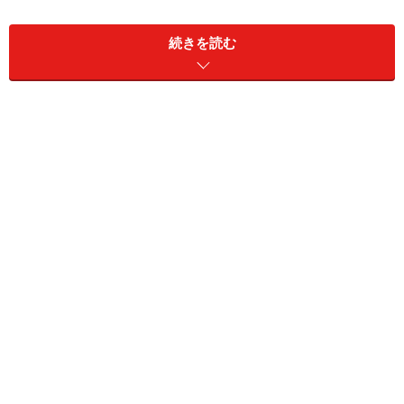
続きを読む
ドイツの老舗ペンメーカー カヴェコ
このケースだけ見たら、万年筆とボールペンが入っている
とはだれも思わないだろう。
カヴェコ社はドイツで1892年創業の歴史あるメーカー
だ。このカヴェコ スポーツが誕生したのは1925年。い
っとき生産が中止され、1995年に復刻された。その復刻
版を今回私は手に入れた。最近、文具の世界では昔の名
品の復刻が多い。文具ファンにとってはうれしい限り
だ。
スポーツというネーミングは、スポーティに携帯ができ