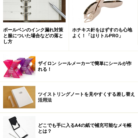
グイーっとひっぱりあげるという少々乱暴だが、いたっ
て簡単な方法。
シンプルな方法ではあるが、チャックやボタンがない
ボールペンのインク漏れ対策
ホチキス針をはずすのも心地
分、壊れてしまう心配がないので、こういうのが実は一
と服についた場合などの落と
よく！「はりトルPRO」
し方
番信頼感があったりする。ケースには、チェーンでつな
げられた金色のメダルがついている。ちょっとした飾り
かなと思いきや、そうではなさそうだ。
ザイロン シールメーカーで簡単にシールが作
れる！
ズボンのポケットに入れておく際に、このメダルだけを
ちょこっとポケットから出しておく。そうすれば、いざ
ツイストリングノートを見やすくする差し替え
ケースを取り出そうという時に、このメダルを引っ張れ
活用法
ばよい。
これが本来の使い方がどうかはわからないが、私はこの
どこでも手に入るA4の紙で補充可能なメモ帳
ように使っている。まるで紳士が懐中時計を取り出す時
とは？