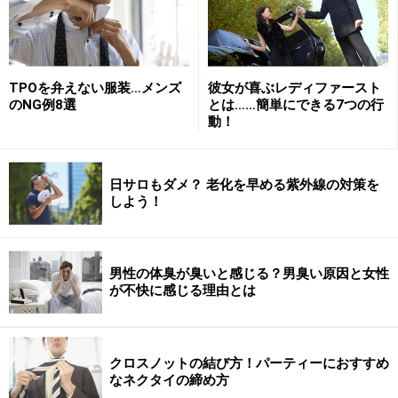
TPOを弁えない服装…メンズ
彼女が喜ぶレディファースト
縫製は優秀な自社工場で行われ、納期も
30日間
（仮縫い
のNG例8選
とは……簡単にできる7つの行
を付けると＋10日間）とビスポークに比べると早い。
動！
いまオーダーしたとしてもクリスマスまでには間に合う
日サロもダメ？ 老化を早める紫外線の対策を
ということだ。
しよう！
遊びを取り入れたオーダースーツ
男性の体臭が臭いと感じる？男臭い原因と女性
が不快に感じる理由とは
クロスノットの結び方！パーティーにおすすめ
オーダーなので基本的にすべて本切羽仕様。ボタンホー
なネクタイの締め方
ルが斜めに開いているのがポイントだ。こういうディテ