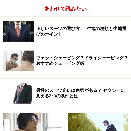
あわせて読みたい
もちろん作りたいスーツのアイデアがあるならできるだ
け理想に近づけてくれるはずだ。オーダーメイドといっ
正しいスーツの選び方……生地の種類と生地選
てもビスポーク（フルオーダー）ではない。
びのポイント
とはいえ
芯地
や
肩パット
、
裏地
などは選べるし、＋
21,000円で
仮縫い
をつけることもできる。細かなディテ
ウェットシェービング？ドライシェービング？
おすすめシェービング術
ールにも対応してくれるのだ。
男性のスーツ姿には色気がある？ セクシーに
見える3つの条件とは