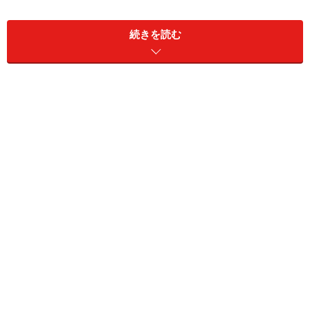
続きを読む
スーツを例に挙げると毎シーズン幾つかの
サンプルとな
るコレクション
を提案している。
まったく同じものをオーダーしてもいいし、それをベー
スにディテールをアレンジしていってもいい。