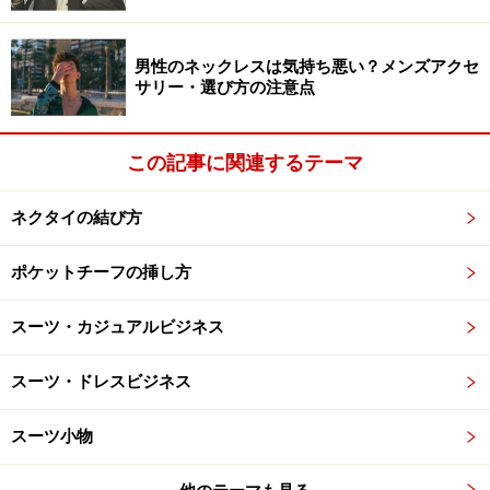
ールにこだわれるのもオーダーならでは。
男性のネックレスは気持ち悪い？メンズアクセ
サリー・選び方の注意点
上の写真のスリーピースは今シーズンのコレクションの
ひとつ。ラペルはちょっと細めで、ゴージラインは高め
この記事に関連するテーマ
に設定。全体的に
細めで着丈は長め
になっている。
ネクタイの結び方
ポケットはややスラントしていて、袖はフレアー気味。
ベストのフロントボタンが高めに設定されているのも面
ポケットチーフの挿し方
白いところだ。
スーツ・カジュアルビジネス
袖口のボタンは基本的に本切羽仕様で、このモデルは斜
スーツ・ドレスビジネス
めにボタンホールが開けられている。
スーツ小物