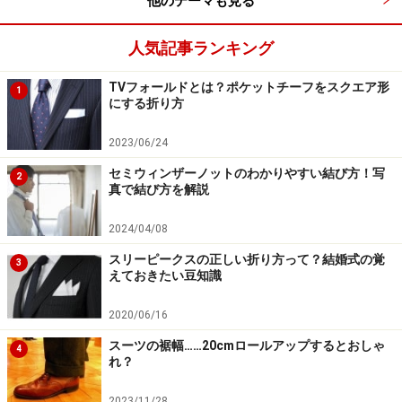
他のテーマも見る
サンプルとなるコレクションのなかには、こんな変わっ
たチェンジポケットもある。
人気記事ランキング
TVフォールドとは？ポケットチーフをスクエア形
1
にする折り方
またモデルによっては重なり合ったチェンジポケットが
あったりして、遊びを取り入れたデザインも目立つ。
2023/06/24
セミウィンザーノットのわかりやすい結び方！写
2
一見斬新なようだが、スーツに対する考え方の基本がし
真で結び方を解説
っかりしているため信頼できるのだ。
2024/04/08
スリーピークスの正しい折り方って？結婚式の覚
要するに服作りのベースが英国の
サビルロウ
にあるた
3
えておきたい豆知識
め、どんなに遊びを取り入れたとしても、基本となる軸
がぶれることがない。
2020/06/16
スーツの裾幅……20cmロールアップするとおしゃ
4
次のページ
は、「ファンシーな裏地と、おすすめの服
れ？
地」です
2023/11/28