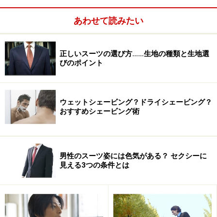
そんなとき昔の
チャーチのウイングチップ
あわせて読みたい
を履いていた
りすると、それだけで話が盛り上がるかもしれない。
「ラスト73っていいですよね～」なんて言われれば、
正しいスーツの選び方……生地の種類と生地選
「コイツできるな」と思ってくれるかも。
びのポイント
40～50歳代にとって、
グッドイヤーウエルト式
のウイン
グチップは定番中の定番モデルということを頭に叩き込
ウェットシェービング？ドライシェービング？
おすすめシェービング術
んでほしい。
男性のスーツ姿には色気がある？ セクシーに
見える3つの条件とは
チゼルトウは以前からあったディテールだが、最近再び注
目されている。写真はロブスのトウ。参考商品。
ロングノーズの定番化にともなって、
チゼルトウ
という