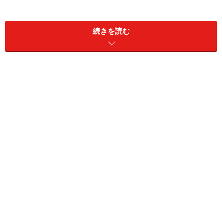
ノーズ
をメインに、ラウンドトウ、セミ・スクエアトウ
を履き分けたい。
続きを読む
たとえば、通常はスタイリッシュに見えるロングノーズ
のモデルを着用しているが、取引先が年上の相手の場合
は、ラウンドトウやセミ・スクエアのトウのモデルを履
いて、柔らかな印象を与えるのも賢明だと思う。
40歳代以上のビジネスマンはきっとロングノーズに馴染
みがないはずだし、シャープなトウに違和感を抱くかも
しれない。
旧チャーチを代表するチェットウインド。セミ・スクエア
トウのラスト73は安心感を与える定番トウだ。私物。