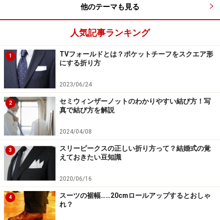
躊躇してしまうが、国内ブランドのものなら値段も手頃
他のテーマも見る
だ。
人気記事ランキング
TVフォールドとは？ポケットチーフをスクエア形
1
にする折り方
ハリソンのロングホーズ。サイズ:25～26cm。色:チャコー
ル、ブラウン、ネイビー、ブラック。各1470円（税込
み）。問い合わせ／ハリソン。
2023/06/24
セミウィンザーノットのわかりやすい結び方！写
2
おすすめは
ハリソン
のロングホーズ。
ファインメリノ
や
真で結び方を解説
エジプト綿
など、高級素材のものを揃えている。
2024/04/08
1500円前後で購入でき、しかも無地だけでなく柄ものも
スリーピークスの正しい折り方って？結婚式の覚
3
えておきたい豆知識
あるので一週間のローテーションもバッチリだ。これな
ら脚を組んでも平気。
2020/06/16
スーツの裾幅……20cmロールアップするとおしゃ
4
れ？
次のページは、こだわりの「バッグと腕時計」です