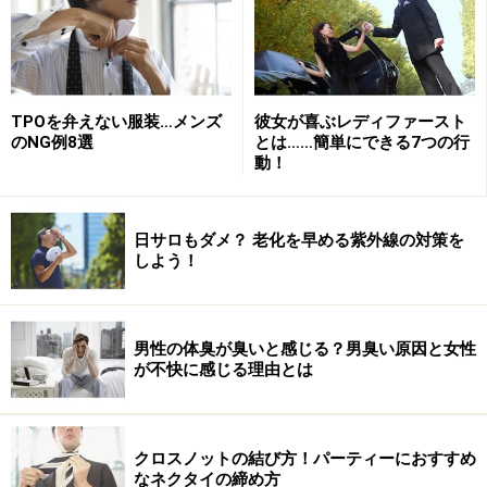
のもこだわる男にふさわしいディテールだ。横から見る
と先端がノミのようにストンと落ちているのが特徴であ
る。英国の
ジョージ・クレバリー
がその代表。
TPOを弁えない服装…メンズ
彼女が喜ぶレディファースト
のNG例8選
とは……簡単にできる7つの行
動！
熟練した靴職人による手仕事の証。それがスキンステッチ
日サロもダメ？ 老化を早める紫外線の対策を
だ。参考商品。
しよう！
またＵチップの場合、フロントの処理にもこだわりた
い。九分仕立てや手仕事が多い高級靴には、
スキンステ
男性の体臭が臭いと感じる？男臭い原因と女性
ッチ
と呼ばれるディテールを見ることができる。
が不快に感じる理由とは
熟練した腕のいい職人にしかできない技だ。このような
細かなところにこだわるのも、できる男への近道であ
クロスノットの結び方！パーティーにおすすめ
る。
なネクタイの締め方