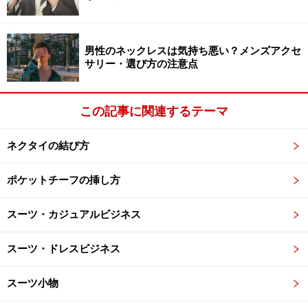
男性のネックレスは気持ち悪い？メンズアクセ
サリー・選び方の注意点
けっしてスネ毛は見せない
この記事に関連するテーマ
以前、スケスケのナイロン靴下がオジサンくさいとOLか
ら言われていたが、いまではスネ毛がチラッとでも見え
ネクタイの結び方
たらすぐオジサンなのだ。
ポケットチーフの挿し方
で、どうすればいいかというと
ロングホーズ
と呼ばれる
長い靴下を穿くことだ。近頃日本でもようやく認められ
スーツ・カジュアルビジネス
てきたようで、有名百貨店の靴下売り場でも扱ってい
スーツ・ドレスビジネス
る。
スーツ小物
海外有名ブランドのものは少し高額のため購入するのを