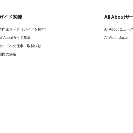
ガイド関連
All Abou
専門家サーチ（ガイドを探す）
All About ニュー
All Aboutガイド募集
All About Japan
ガイドへの仕事・取材依頼
国民の決断