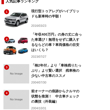
人気記事ランキング
現行型トゥアレグがハイブリッ
1
ドも新車時の半額！
2016/03/23
「年収400万円」の身の丈に合っ
2
た車選び！無理をせずに購入す
るならどの車？車両価格の目安
はいくら？
2023/07/27
「検2年付」より「車検残りたっ
3
ぷり」より賢い選択 残車検の
少ない中古車のススメ
2004/07/30
前オーナーの痕跡からクルマの
4
状態を推測！ 中古車チェック
の裏技（外装編）
2004/10/31