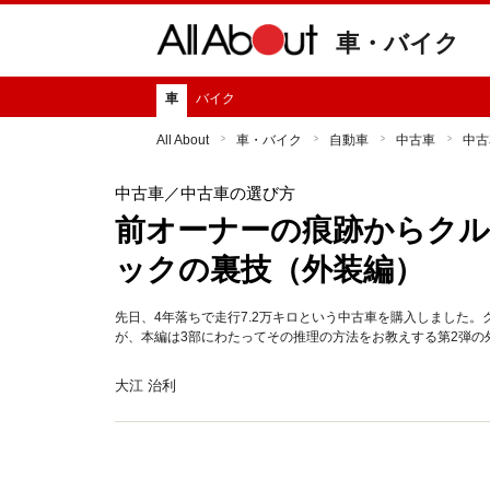
車・バイク
車
バイク
All About
車・バイク
自動車
中古車
中古
中古車
／中古車の選び方
前オーナーの痕跡からクル
ックの裏技（外装編）
先日、4年落ちで走行7.2万キロという中古車を購入しました
が、本編は3部にわたってその推理の方法をお教えする第2弾の
大江 治利