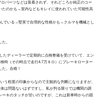
エアロパーツなどは装着されず、それどころか純正のコー
いたのかも→室内などもキレイに使われていた可能性高
を選んでいる→堅実で合理的な性格かも→クルマを機械とし
した。
入したディーラーで定期的に点検整備を受けていて、エン
検時（その時点で走行4.7万キロ）にブレーキローター
した。合格！
という程度の印象からなので主観的な判断になりますが、
自体は問題ないはずですし、私が判る限りでは機関の調
レーキのタッチが甘いのですが、これは新車時からの固