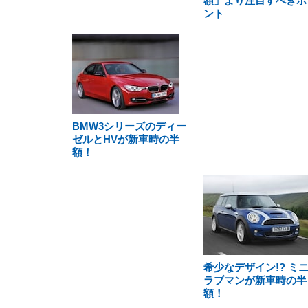
額」より注目すべきポ
ント
BMW3シリーズのディー
ゼルとHVが新車時の半
額！
希少なデザイン!? ミ
ラブマンが新車時の半
額！