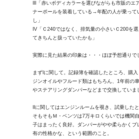
III「赤いボディカラーを選びながらも市販の
ナーポールを装着している→年配の人が乗って
し」
IV「Ｃ240ではなく、排気量の小さいＣ200
てきちんと扱っていたかも」
実際に見た結果の印象は・・・ほぼ予想通りで
まずIに関して。記録簿を確認したところ、購
ジンオイルやフルード類はもちろん、1年前の車
やステアリングダンパーなどまで交換していま
IIに関してはエンジンルームを覗き、試乗した
そもそもＭ・ベンツは7万キロくらいでは機関
子はまったく良好。ダンパーがやや柔らかくブ
有の性格かな、という範囲のこと。