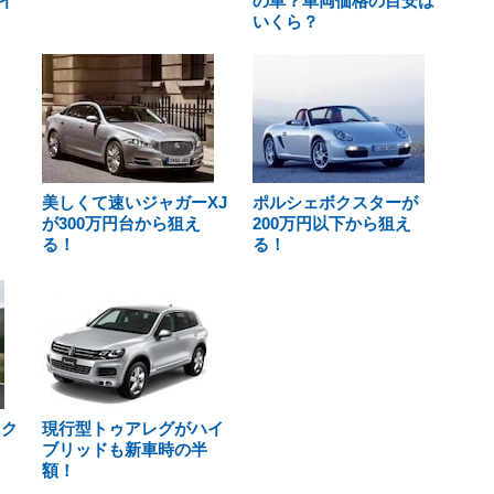
イ
の車？車両価格の目安は
いくら？
美しくて速いジャガーXJ
ポルシェボクスターが
が300万円台から狙え
200万円以下から狙え
る！
る！
ニク
現行型トゥアレグがハイ
ブリッドも新車時の半
額！