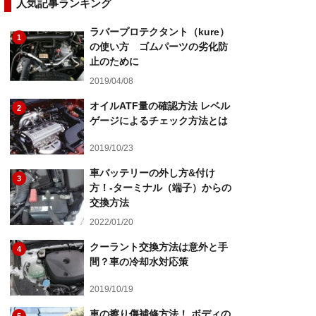
人気記事ランキング
ラバープロテクタント（kure）
1
の使い方 ゴムパーツの劣化防
止のために
2019/04/08
オイルATF量の確認方法 レベル
2
ゲージによるチェック方法とは
2019/10/23
車バッテリーの外し方&付け
3
方！-ターミナル（端子）からの
交換方法
2022/01/20
クーラント交換方法は意外と手
4
間？車の冷却水対応策
2019/10/19
車の擦り傷補修方法！ ボディの