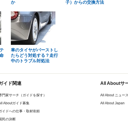
か
子）からの交換方法
テ
車のタイヤがバーストし
命
たらどう対処する？走行
中のトラブル対処法
ガイド関連
All Abou
専門家サーチ（ガイドを探す）
All About ニュー
All Aboutガイド募集
All About Japan
ガイドへの仕事・取材依頼
国民の決断