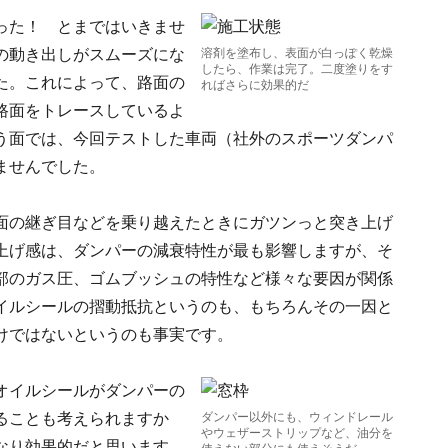
った！ とまではいきませ
の動き出しがスムーズにな
溶剤を塗布し、表面が白っぽく乾燥
したら、作業は完了。二度塗りをす
た。これによって、路面の
ればさらに効果的だ
路面をトレースしているよ
う面では、今回テストした車両（社外のスポーツダンパ
ませんでした。
面の継ぎ目などを乗り越えたときにガツンっと突き上げ
上げ感は、ダンパーの減衰特性が最も影響しますが、そ
部のガス圧、ゴムブッシュの特性など様々な要因が関係
イルシールの摺動抵抗というのも、もちろんその一因と
けではないというのも事実です。
オイルシールがダンパーの
ることも考えられますか
ダンパー以外にも、ウィンドレール
やウェザーストリップなど、油分を
なり効果的だと思います。