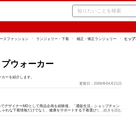
ースファッション
ランジェリー・下着
補正・矯正ランジェリー
ヒップ
ップウォーカー
ーカーを紹介します。
更新日：2006年04月21日
ルでデザイナーMDとして商品企画を経験後、「通販生活」ショップチャン
しゃれな下着情報だけでなく、健康をサポートする下着選びなど、ファッ
...続きを読む
着情報を発信。