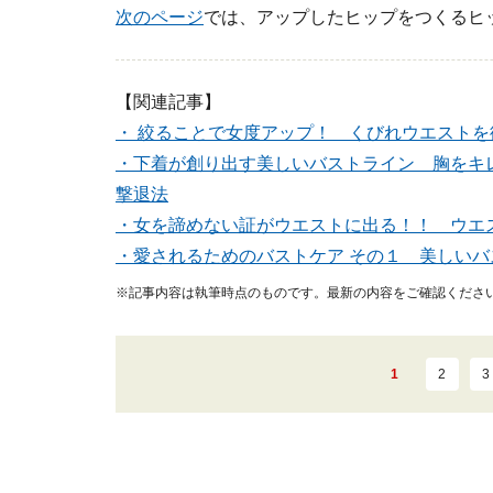
次のページ
では、
アップしたヒップをつくるヒ
【関連記事】
・ 絞ることで女度アップ！ くびれウエストを
・下着が創り出す美しいバストライン 胸をキ
撃退法
・女を諦めない証がウエストに出る！！ ウエ
・愛されるためのバストケア その１ 美しい
※記事内容は執筆時点のものです。最新の内容をご確認くださ
1
2
3