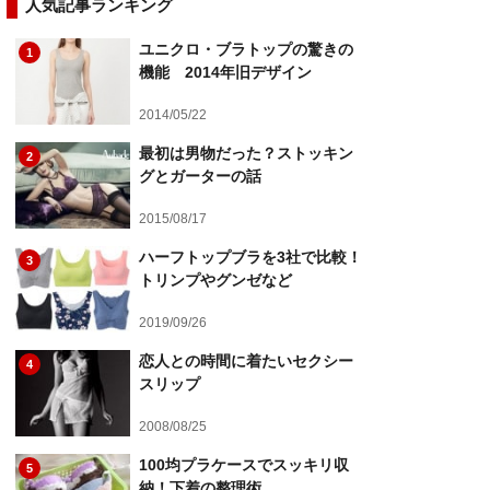
人気記事ランキング
ユニクロ・ブラトップの驚きの
1
機能 2014年旧デザイン
2014/05/22
最初は男物だった？ストッキン
2
グとガーターの話
2015/08/17
ハーフトップブラを3社で比較！
3
トリンプやグンゼなど
2019/09/26
恋人との時間に着たいセクシー
4
スリップ
2008/08/25
100均プラケースでスッキリ収
5
納！下着の整理術