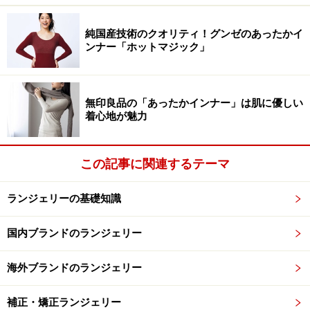
に付けることで、どんな女性の中にでもある「セクシー
純国産技術のクオリティ！グンゼのあったかイ
な美しさ」が磨かれ、年齢を超えた魅力を輝かれます。
ンナー「ホットマジック」
つまり、ランジェリーが女性のセクシーな魅力を引き出
してくれるのです。リズシャルメルに代表されるように
無印良品の「あったかインナー」は肌に優しい
フランスはランジェリー先進国。フランスの女性がいく
着心地が魅力
つになってもセクシーで魅力的に見えるのは、ランジェ
リーが大きく影響しているのですね。
この記事に関連するテーマ
ランジェリーの基礎知識
勝負下着は、パートナーを大切にする気持
国内ブランドのランジェリー
ちの表れ
海外ブランドのランジェリー
補正・矯正ランジェリー
愛されるための下着は、女性を美しくする