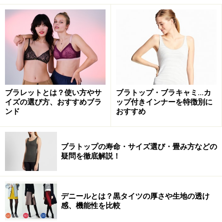
憧れのランジェリーです。
ブラレットとは？使い方やサ
ブラトップ・ブラキャミ…カ
イズの選び方、おすすめブラ
ップ付きインナーを特徴別に
ンド
おすすめ
ブラトップの寿命・サイズ選び・畳み方などの
疑問を徹底解説！
女性には様々な側面が求められる現在。仕事の顔、主婦
デニールとは？黒タイツの厚さや生地の透け
の顔など、パートナーと愛し合う以外の時間もたくさん
感、機能性を比較
あります。でも、華やかでセクシーなランジェリーを身