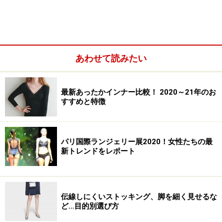
今回は、女性を輝かせるランジェリーとして定評がある
「リズシャルメル」から、ランジェリーのお洒落の仕方
を学んでいきましょう。あなたも、バレンタインデーま
でに、大人の女性のセクシーな魅力を身につけて、ワン
あわせて読みたい
ランクアップしませんか？
最新あったかインナー比較！ 2020～21年のお
すすめと特徴
下着が若々しくセクシーな魅力を保つ秘訣
パリ国際ランジェリー展2020！女性たちの最
新トレンドをレポート
下着のお洒落にもメリハリのあるお洒落を心がけたい
伝線しにくいストッキング、脚を細く見せるな
リズシャルメルは、フランスの百貨店やランジェリーシ
ど…目的別選び方
ョップでとても人気があり、フランスの女性達にとって