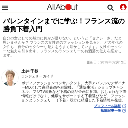
バレンタインまでに学ぶ！フランス流の
勝負下着入門
自分の女としての魅力に何かが足りない、というと「セクシーさ」だと
思いませんか？ フランスの女性達のファッションを見ると、どの年代の
女性も、自分のセクシーな魅力をうまく活かしています。女性のセクシ
ーな魅力を引き出す、フランスのランジェリーのお洒落の仕方を紹介し
ます。
更新日：
2018年02月12日
土井 千鶴
ランジェリー ガイド
ボディファッションコンサルタント。大手アパレルでデザイナ
ーMDとして商品企画を経験後、「通販生活」ショップチャン
ネル、フジTV通販など下着の商品企画に参加。おしゃれな下着
情報だけでなく、健康をサポートする下着選びなど、ファッシ
ョンとランジェリー（下着）双方に精通した下着情報を発信。
プロフィール詳細
執筆記事一覧