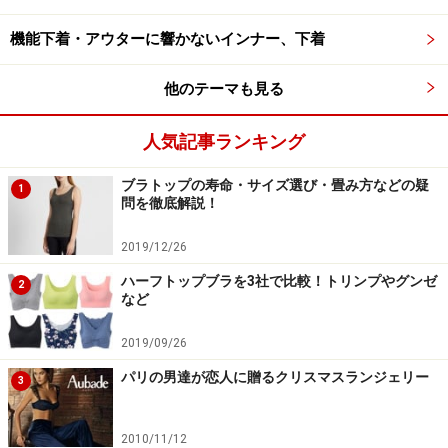
機能下着・アウターに響かないインナー、下着
フランスの女性が下着を選ぶときに考えるのは、快適さ
他のテーマも見る
や着心地の良さだけでなく、その下着を身につけた時の
自分がどのように見えるのか？ をとても大事にするそう
人気記事ランキング
です。つまり、
愛するパートナーを大切にしているとい
うこと
でもあります。
ブラトップの寿命・サイズ選び・畳み方などの疑
1
問を徹底解説！
「魅力的な女」で居続けるために下着を選ぶ。
その愛さ
2019/12/26
れたいという気持ちが、女性を美しくするのです。
ハーフトップブラを3社で比較！トリンプやグンゼ
2
など
では具体的にどんな下着がよいのでしょうか。さっそ
2019/09/26
く、いつまでも素敵な女性であるための下着の選び方を
紹介しましょう。
パリの男達が恋人に贈るクリスマスランジェリー
3
2010/11/12