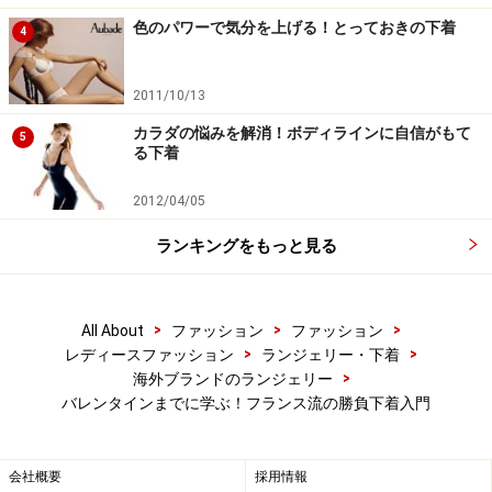
色のパワーで気分を上げる！とっておきの下着
4
フランス女性に学ぶ、セクシーさを磨く下
着の選び方
2011/10/13
カラダの悩みを解消！ボディラインに自信がもて
5
る下着
下着のお洒落が、女性をセクシーにする。
2012/04/05
フランスの女性たちのようにセクシーでお洒落な女性に
ランキングをもっと見る
なり、いくつになっても魅力的で居続けるために、フラ
ンス女性たちの下着のお洒落の仕方を紹介します。
>
>
>
All About
ファッション
ファッション
>
>
レディースファッション
ランジェリー・下着
>
海外ブランドのランジェリー
バレンタインまでに学ぶ！フランス流の勝負下着入門
■ポイント１. オンとオフを使い分ける！
会社概要
採用情報